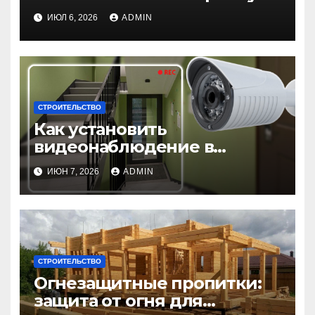
плёнку для гидроизоляции
ИЮЛ 6, 2026
ADMIN
крыши дома
СТРОИТЕЛЬСТВО
Как установить
видеонаблюдение в
подъезде: пошаговая
ИЮН 7, 2026
ADMIN
инструкция и советы
СТРОИТЕЛЬСТВО
Огнезащитные пропитки:
защита от огня для