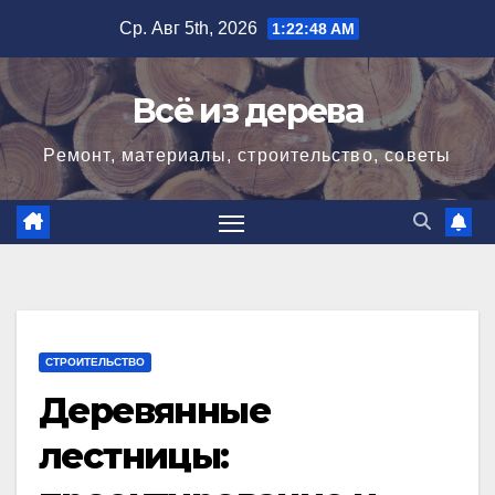
Перейти
Ср. Авг 5th, 2026
1:22:49 AM
к
содержимому
Всё из дерева
Ремонт, материалы, строительство, советы
СТРОИТЕЛЬСТВО
Деревянные
лестницы: