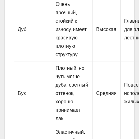
Очень
прочный,
стойкий к
Главн
Дуб
износу, имеет
Высокая
для э
красивую
лестн
плотную
структуру
Плотный, но
чуть мягче
дуба, светлый
Повсе
Бук
оттенок,
Средняя
испол
хорошо
жилых
принимает
лак
Эластичный,