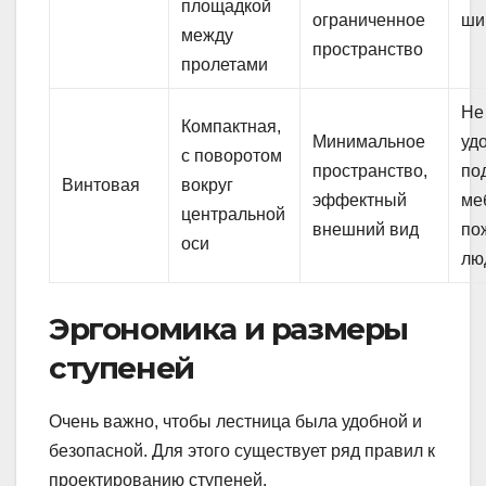
площадкой
ограниченное
ши
между
пространство
пролетами
Не
Компактная,
Минимальное
уд
с поворотом
пространство,
по
Винтовая
вокруг
эффектный
ме
центральной
внешний вид
по
оси
лю
Эргономика и размеры
ступеней
Очень важно, чтобы лестница была удобной и
безопасной. Для этого существует ряд правил к
проектированию ступеней.