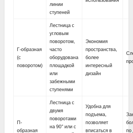
использования
линии
ступеней
Лестница с
угловым
поворотом,
Экономия
Г-образная
часто
пространства,
Сл
(с
оборудована
более
пр
поворотом)
площадкой
интересный
или
дизайн
забежными
ступенями
Лестница с
Удобна для
двумя
подъема,
За
поворотами
П-
позволяет
бо
на 90° или с
образная
вписаться в
по