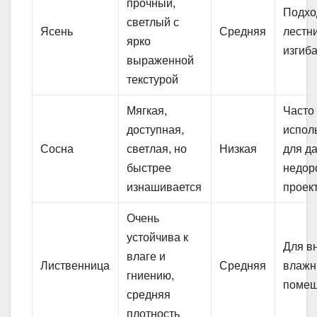
прочный,
Подхо
светлый с
Ясень
Средняя
лестн
ярко
изгиб
выраженной
текстурой
Мягкая,
Часто
доступная,
испол
Сосна
светлая, но
Низкая
для да
быстрее
недор
изнашивается
проек
Очень
устойчива к
Для в
влаге и
Лиственница
Средняя
влаж
гниению,
поме
средняя
плотность