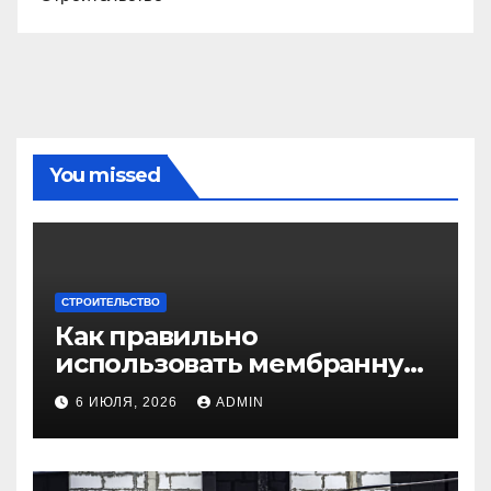
You missed
СТРОИТЕЛЬСТВО
Как правильно
использовать мембранную
плёнку для
6 ИЮЛЯ, 2026
ADMIN
гидроизоляции крыши
дома