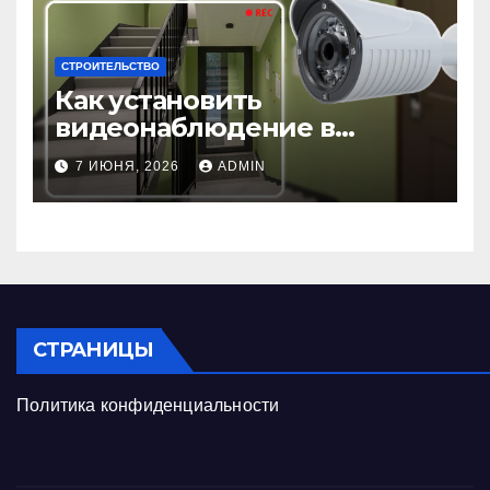
СТРОИТЕЛЬСТВО
Как установить
видеонаблюдение в
подъезде: пошаговая
7 ИЮНЯ, 2026
ADMIN
инструкция и советы
СТРАНИЦЫ
Политика конфиденциальности