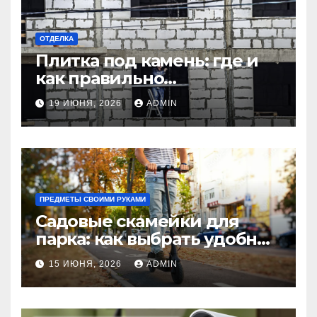
ОТДЕЛКА
Плитка под камень: где и
как правильно
использовать в интерьере
19 ИЮНЯ, 2026
ADMIN
комнаты?
ПРЕДМЕТЫ СВОИМИ РУКАМИ
Садовые скамейки для
парка: как выбрать удобные
и долговечные модели
15 ИЮНЯ, 2026
ADMIN
Madmetal.ru