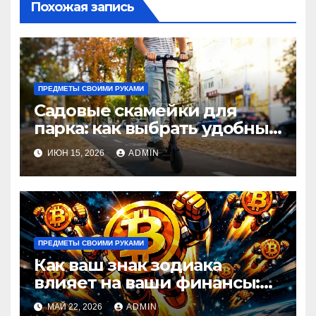
Похожая запись
ПРЕДМЕТЫ СВОИМИ РУКАМИ
Садовые скамейки для
парка: как выбрать удобные
и долговечные модели
ИЮН 15, 2026
ADMIN
Madmetal.ru
ПРЕДМЕТЫ СВОИМИ РУКАМИ
Как ваш знак зодиака
влияет на ваши финансы:
астрологический прогноз
МАЙ 22, 2026
ADMIN