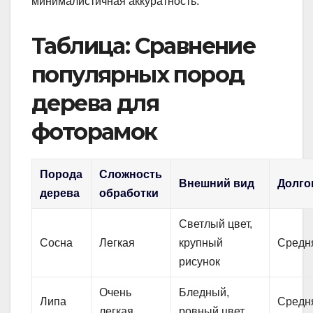
минималистичная аккуратность.
Таблица: Сравнение
популярных пород
дерева для
фоторамок
Порода
Сложность
Внешний вид
Долго
дерева
обработки
Светлый цвет,
Сосна
Легкая
крупный
Средн
рисунок
Очень
Бледный,
Липа
Средн
легкая
ровный цвет