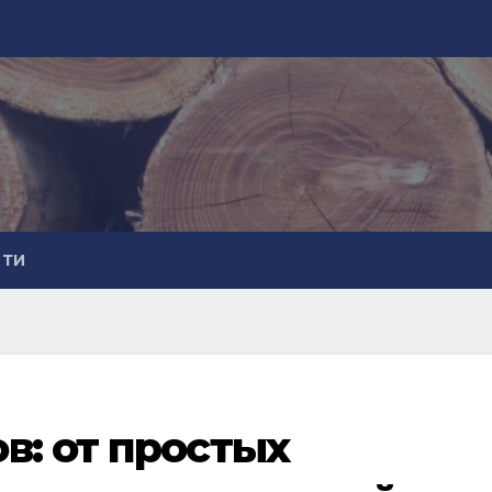
СТИ
в: от простых