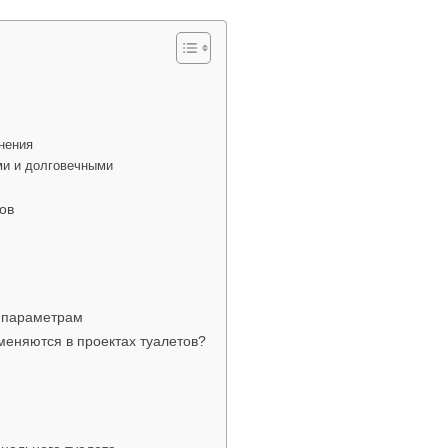
нения
ми и долговечными
ов
м параметрам
еняются в проектах туалетов?