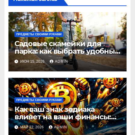
ПРЕДМЕТЫ СВОИМИ РУКАМИ
Садовые скамейки для
парка: как выбрать удобные
и долговечные модели
ИЮН 15, 2026
ADMIN
Madmetal.ru
ПРЕДМЕТЫ СВОИМИ РУКАМИ
Как ваш знак зодиака
влияет на ваши финансы:
астрологический прогноз
МАЙ 22, 2026
ADMIN
по кошельку