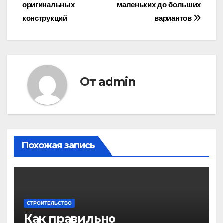
по
оригинальных
маленьких до больших
записям
конструкций
вариантов
От
admin
Похожая запись
СТРОИТЕЛЬСТВО
Как правильно