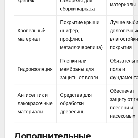
крепеж
саморезы для
материалы
сборки каркаса
Покрытие крыши
Лучше выби
Кровельный
(шифер,
долговечны
материал
профлист,
влагостойк
металлочерепица)
покрытия
Пленки или
Обязательн
Гидроизоляция
мембраны для
пола и
защиты от влаги
фундамент
Обеспечат
Антисептик и
Средства для
защиту от г
лакокрасочные
обработки
плесени и
материалы
древесины
насекомых
Дополнительные