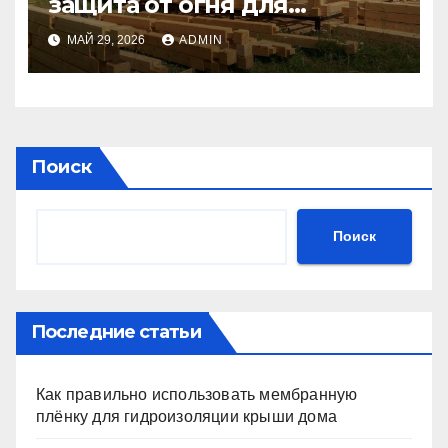
защита от огня для
материалов и конструкций
МАЙ 29, 2026
ADMIN
Поиск
Поиск
Последние статьи
Как правильно использовать мембранную
плёнку для гидроизоляции крыши дома