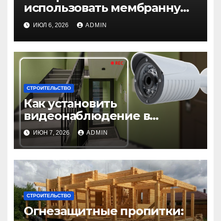
использовать мембранную
плёнку для гидроизоляции
ИЮЛ 6, 2026
ADMIN
крыши дома
СТРОИТЕЛЬСТВО
Как установить
видеонаблюдение в
подъезде: пошаговая
ИЮН 7, 2026
ADMIN
инструкция и советы
СТРОИТЕЛЬСТВО
Огнезащитные пропитки: