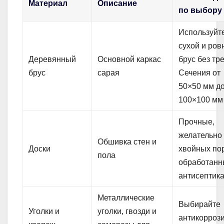
Материал
Описание
по выбору
Используйт
сухой и ро
Деревянный
Основной каркас
брус без тр
брус
сарая
Сечения от
50×50 мм д
100×100 мм
Прочные,
желательно
Обшивка стен и
Доски
хвойных по
пола
обработан
антисептик
Металлические
Выбирайте
Уголки и
уголки, гвозди и
антикорроз