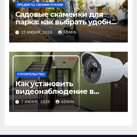
ПРЕДМЕТЫ СВОИМИ РУКАМИ
Садовые скамейки для
парка: как выбрать удобные
и долговечные модели
15 ИЮНЯ, 2026
ADMIN
Madmetal.ru
СТРОИТЕЛЬСТВО
Как установить
видеонаблюдение в
подъезде: пошаговая
7 ИЮНЯ, 2026
ADMIN
инструкция и советы