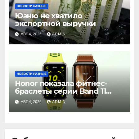
НОВОСТИ РАЗНЫЕ
Юаню не хватило
экспортной выручки
АВГ 4, 2026
ADMIN
НОВОСТИ РАЗНЫЕ
Honor показала фитнес-
браслеты серии Band 11
с GPS и автономностью до
АВГ 4, 2026
ADMIN
26 дней