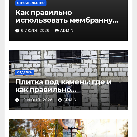
СТРОИТЕЛЬСТВО
Как правильно
использовать мембранную
плёнку для
6 ИЮЛЯ, 2026
ADMIN
гидроизоляции крыши
дома
ОТДЕЛКА
Плитка под камень: где и
как правильно
использовать в интерьере
19 ИЮНЯ, 2026
ADMIN
комнаты?