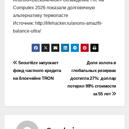
Computex 2026 показали долговечную
альтернативу термопасте
Источник: http://lifehacker.ru/anons-amazfit-
balance-ultra/
Навигация
Securitize запускает
Доля золота в
фонд частного кредита
глобальных резервах
по
на блокчейне TRON
достигла 27%: доллар
записям
потерял 99% стоимости
за 55 лет