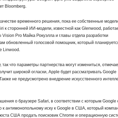
ет Bloomberg.
 качестве временного решения, пока ее собственные модел
ri к сторонней ИИ-модели, известной как Glenwood, работа
 Vision Pro Майка Рокуэлла и главы отдела разработки
Сам обновленный голосовой помощник, который планируетс
е Linwood.
, так что параметры партнерства могут измениться, отмечае
олучит широкой огласки, Apple будет рассматривать Google
 Также не предусмотрено внедрение искусственного интелл
ашения о браузере Safari, в соответствии с которым Google
о к антимонопольному иску к Google в США, который компа
нюста США продать поисковик Chrome и операционную сист