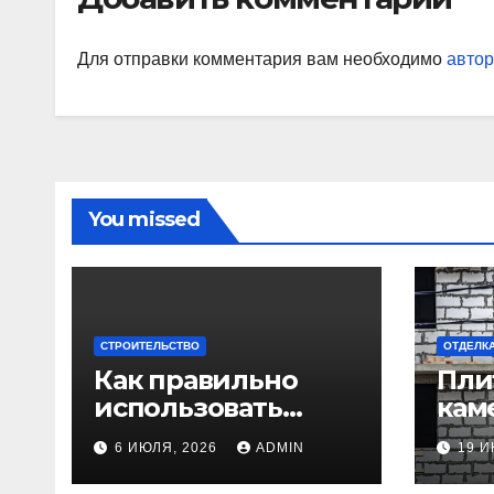
Для отправки комментария вам необходимо
автор
You missed
СТРОИТЕЛЬСТВО
ОТДЕЛК
Как правильно
Пли
использовать
каме
мембранную
пра
6 ИЮЛЯ, 2026
ADMIN
19 И
плёнку для
исп
гидроизоляции
инт