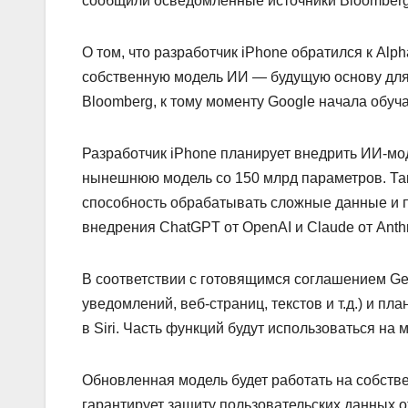
сообщили осведомленные источники Bloomberg
О том, что разработчик iPhone обратился к Alp
собственную модель ИИ — будущую основу для о
Bloomberg, к тому моменту Google начала обуча
Разработчик iPhone планирует внедрить ИИ-мод
нынешнюю модель со 150 млрд параметров. Та
способность обрабатывать сложные данные и п
внедрения ChatGPT от OpenAI и Claude от Anthr
В соответствии с готовящимся соглашением Ge
уведомлений, веб-страниц, текстов и т.д.) и 
в Siri. Часть функций будут использоваться на 
Обновленная модель будет работать на собств
гарантирует защиту пользовательских данных 