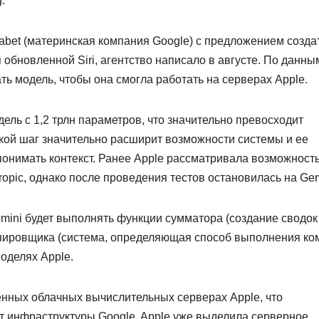
.
habet (материнская компания Google) с предложением созда
бновленной Siri, агентство написало в августе. По данны
ть модель, чтобы она смогла работать на серверах Apple.
ель с 1,2 трлн параметров, что значительно превосходит
кой шаг значительно расширит возможности системы и ее
онимать контекст. Ранее Apple рассматривала возможност
opic, однако после проведения тестов остановилась на Gem
mini будет выполнять функции сумматора (создание сводок
планировщика (система, определяющая способ выполнения ко
моделях Apple.
енных облачных вычислительных серверах Apple, что
от инфраструктуры Google. Apple уже выделила серверное