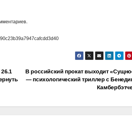
омментариев.
5/690c23b39a7947cafcdd3d40
 26.1
В российский прокат выходит «Сущно
ернуть
— психологический триллер с Бенеди
Камбербэтч