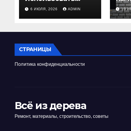
мембранную
пра
6 ИЮЛЯ, 2026
ADMIN
19 И
плёнку для
исп
гидроизоляции
инт
крыши дома
ком
СТРАНИЦЫ
Политика конфиденциальности
Всё из дерева
Ремонт, материалы, строительство, советы