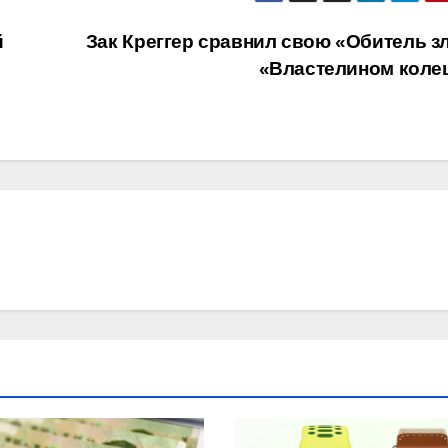
й
Зак Креггер сравнил свою «Обитель зл
«Властелином коле