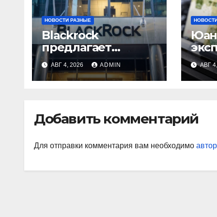
НОВОСТИ РАЗНЫЕ
НОВОСТИ
Blackrock
Юан
предлагает
экс
эмитентам
выр
АВГ 4, 2026
ADMIN
АВГ 4
стейблкоинов два
токенизированны
х фонда
денежного рынка
Добавить комментарий
Для отправки комментария вам необходимо
автор