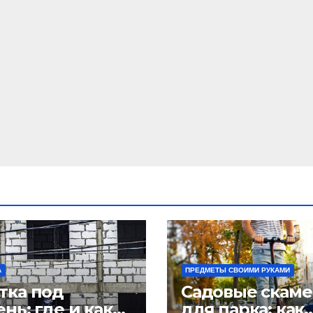
А
ПРЕДМЕТЫ СВОИМИ РУКАМИ
тка под
Садовые скам
нь: где и как
для парка: как