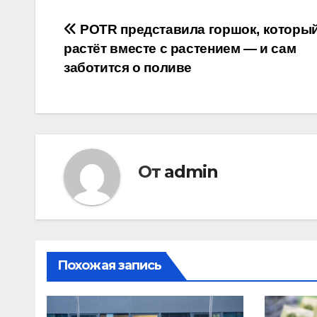
Навигация
POTR представила горшок, которы
растёт вместе с растением — и сам
по
заботится о поливе
записям
От
admin
Похожая запись