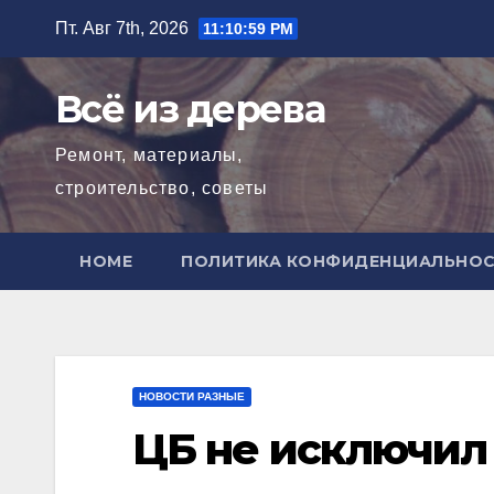
Перейти
Пт. Авг 7th, 2026
11:11:01 PM
к
содержимому
Всё из дерева
Ремонт, материалы,
строительство, советы
HOME
ПОЛИТИКА КОНФИДЕНЦИАЛЬНО
НОВОСТИ РАЗНЫЕ
ЦБ не исключил