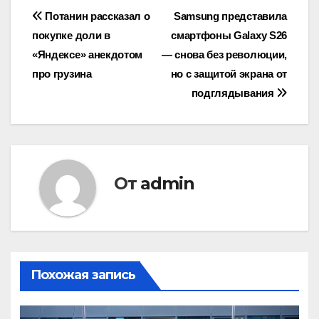
Навигация
Потанин рассказал о
Samsung представила
покупке доли в
смартфоны Galaxy S26
по
«Яндексе» анекдотом
— снова без революции,
записям
про грузина
но с защитой экрана от
подглядывания
От
admin
Похожая запись