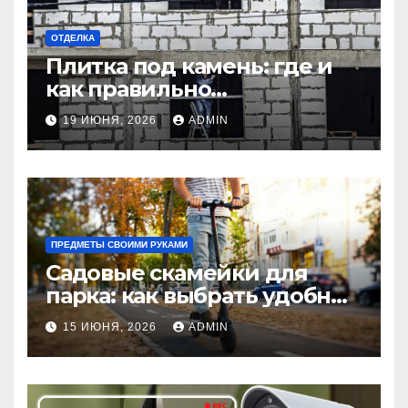
ОТДЕЛКА
Плитка под камень: где и
как правильно
использовать в интерьере
19 ИЮНЯ, 2026
ADMIN
комнаты?
ПРЕДМЕТЫ СВОИМИ РУКАМИ
Садовые скамейки для
парка: как выбрать удобные
и долговечные модели
15 ИЮНЯ, 2026
ADMIN
Madmetal.ru