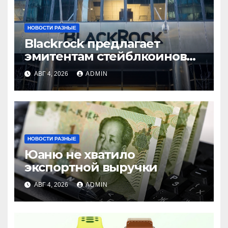
НОВОСТИ РАЗНЫЕ
Blackrock предлагает
эмитентам стейблкоинов
два токенизированных
АВГ 4, 2026
ADMIN
фонда денежного рынка
НОВОСТИ РАЗНЫЕ
Юаню не хватило
экспортной выручки
АВГ 4, 2026
ADMIN