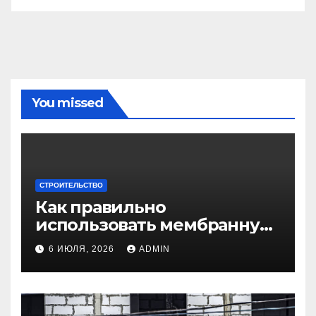
You missed
СТРОИТЕЛЬСТВО
Как правильно
использовать мембранную
плёнку для
6 ИЮЛЯ, 2026
ADMIN
гидроизоляции крыши
дома