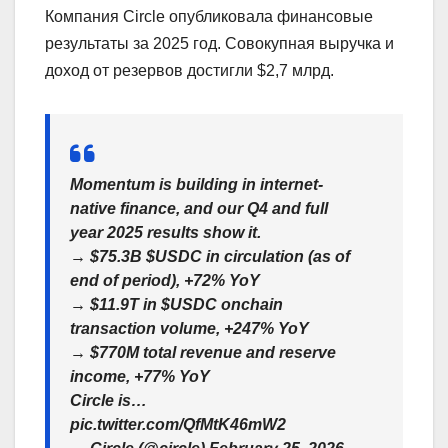
Компания Circle опубликовала финансовые
результаты за 2025 год. Совокупная выручка и
доход от резервов достигли $2,7 млрд.
Momentum is building in internet-
native finance, and our Q4 and full
year 2025 results show it.
→ $75.3B $USDC in circulation (as of
end of period), +72% YoY
→ $11.9T in $USDC onchain
transaction volume, +247% YoY
→ $770M total revenue and reserve
income, +77% YoY
Circle is…
pic.twitter.com/QfMtK46mW2