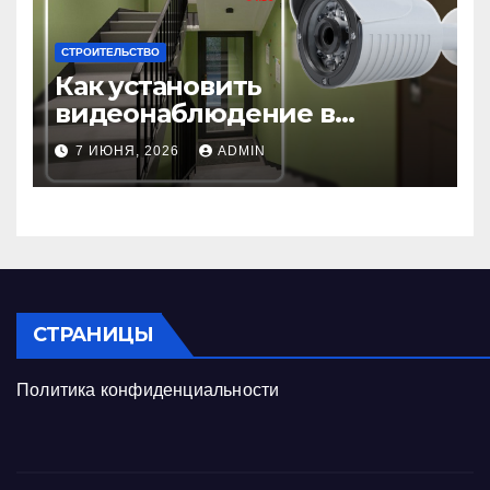
СТРОИТЕЛЬСТВО
Как установить
видеонаблюдение в
подъезде: пошаговая
7 ИЮНЯ, 2026
ADMIN
инструкция и советы
СТРАНИЦЫ
Политика конфиденциальности