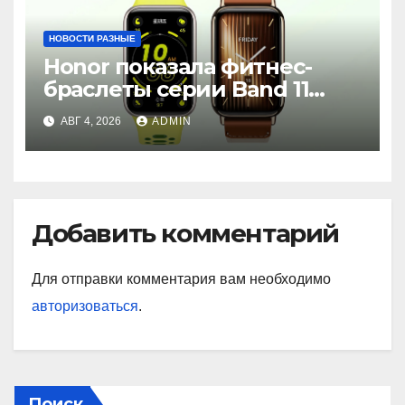
НОВОСТИ РАЗНЫЕ
Honor показала фитнес-
браслеты серии Band 11
с GPS и автономностью до
АВГ 4, 2026
ADMIN
26 дней
Добавить комментарий
Для отправки комментария вам необходимо
авторизоваться
.
Поиск