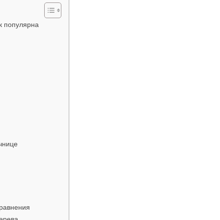
к популярна
чнице
сравнения
ерева