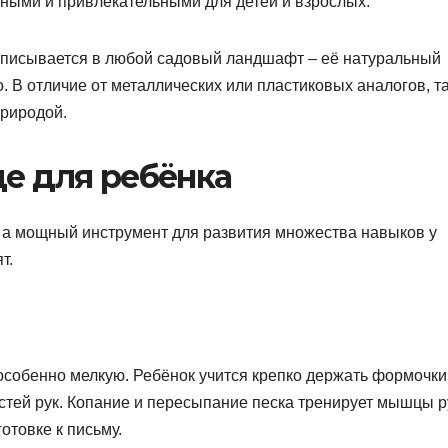
бными и привлекательными для детей и взрослых.
вписывается в любой садовый ландшафт – её натуральный
о. В отличие от металлических или пластиковых аналогов, т
природой.
це для ребёнка
, а мощный инструмент для развития множества навыков у
т.
 особенно мелкую. Ребёнок учится крепко держать формочки
истей рук. Копание и пересыпание песка тренирует мышцы р
отовке к письму.