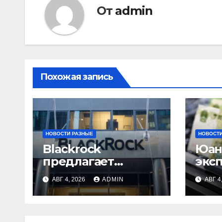
От
admin
Похожая запись
НОВОСТИ РАЗНЫЕ
НОВОСТИ
Blackrock
Юан
предлагает
экс
эмитентам
выр
АВГ 4, 2026
ADMIN
АВГ 4
стейблкоинов два
токенизированны
х фонда