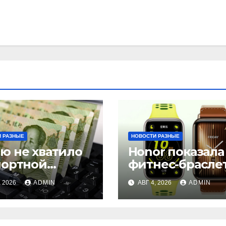
 РАЗНЫЕ
НОВОСТИ РАЗНЫЕ
ю не хватило
Honor показала
портной
фитнес-брасле
учки
серии Band 11
, 2026
ADMIN
АВГ 4, 2026
ADMIN
с GPS
и автономност
до 26 дней