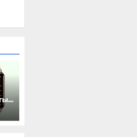
ты
ью