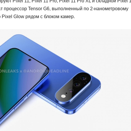
 Pixel 11, Pixel 11 Pro, Pixel 11 Pro XL и складной Pixel 
ат процессор Tensor G6, выполненный по 2‑нанометровому
 Pixel Glow рядом с блоком камер.