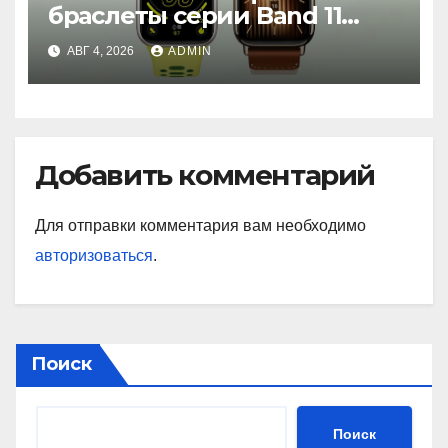
браслеты серии Band 11
с GPS и автономностью до
АВГ 4, 2026
ADMIN
26 дней
Добавить комментарий
Для отправки комментария вам необходимо
авторизоваться
.
Поиск
Поиск