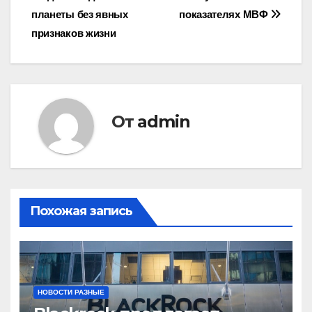
записям
планеты без явных
показателях МВФ
признаков жизни
От
admin
Похожая запись
НОВОСТИ РАЗНЫЕ