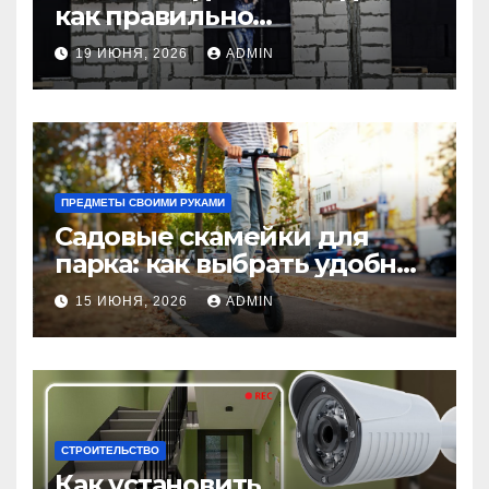
как правильно
использовать в интерьере
19 ИЮНЯ, 2026
ADMIN
комнаты?
ПРЕДМЕТЫ СВОИМИ РУКАМИ
Садовые скамейки для
парка: как выбрать удобные
и долговечные модели
15 ИЮНЯ, 2026
ADMIN
Madmetal.ru
СТРОИТЕЛЬСТВО
Как установить