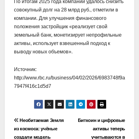
По итогам 2025 года компании удалось снизить
совокупный долг на 28 млрд руб., отметили в
компании. Для улучшения финансового
положения застройщик «реализует свой
земельный банк, монетизирует непрофильные
активы, использует взвешенный подход к
выводу новых объемов».
Источник:
http://www.rbc.ru/business/04/02/2026/6983748f9a
7947f416c1d5d7
Навигация
Необитаемая Земля
Биткоин и цифровые
из космоса: учёные
активы теперь
по
создали модель
учитываются в