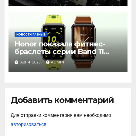
НОВОСТИ РАЗНЫЕ
Honor показала фитнес-
браслеты серии Band 11
с GPS и автономностью до
АВГ 4, 2026
ADMIN
26 дней
Добавить комментарий
Для отправки комментария вам необходимо
авторизоваться
.