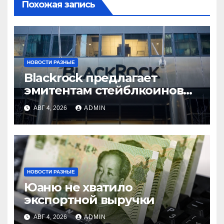
Похожая запись
НОВОСТИ РАЗНЫЕ
Blackrock предлагает
эмитентам стейблкоинов
два токенизированных
АВГ 4, 2026
ADMIN
фонда денежного рынка
НОВОСТИ РАЗНЫЕ
Юаню не хватило
экспортной выручки
АВГ 4, 2026
ADMIN