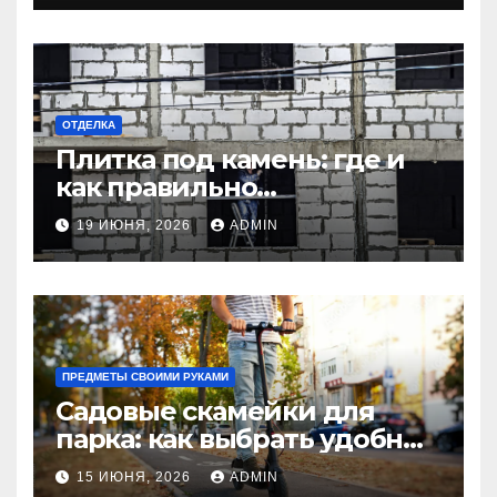
дома
ОТДЕЛКА
Плитка под камень: где и
как правильно
использовать в интерьере
19 ИЮНЯ, 2026
ADMIN
комнаты?
ПРЕДМЕТЫ СВОИМИ РУКАМИ
Садовые скамейки для
парка: как выбрать удобные
и долговечные модели
15 ИЮНЯ, 2026
ADMIN
Madmetal.ru