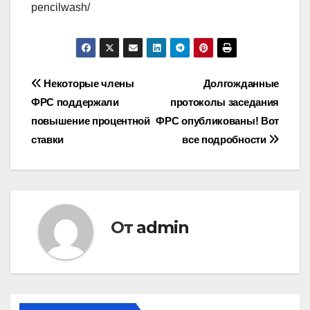
pencilwash/
Навигация
Некоторые члены
Долгожданные
ФРС поддержали
протоколы заседания
по
повышение процентной
ФРС опубликованы! Вот
записям
ставки
все подробности
От
admin