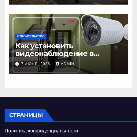
СТРОИТЕЛЬСТВО
Как установить
видеонаблюдение в
подъезде: пошаговая
7 ИЮНЯ, 2026
ADMIN
инструкция и советы
СТРАНИЦЫ
Политика конфиденциальности