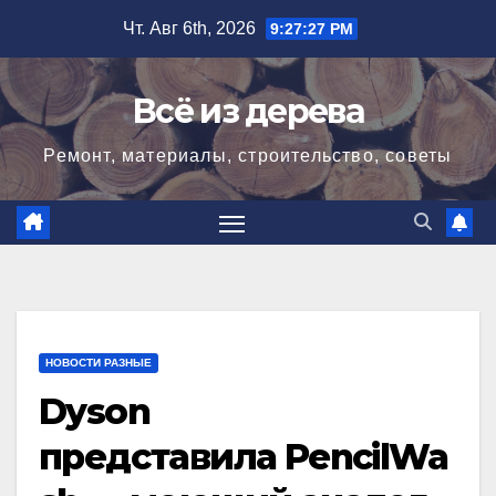
Перейти
Чт. Авг 6th, 2026
9:27:28 PM
к
содержимому
Всё из дерева
Ремонт, материалы, строительство, советы
НОВОСТИ РАЗНЫЕ
Dyson
представила PencilWa