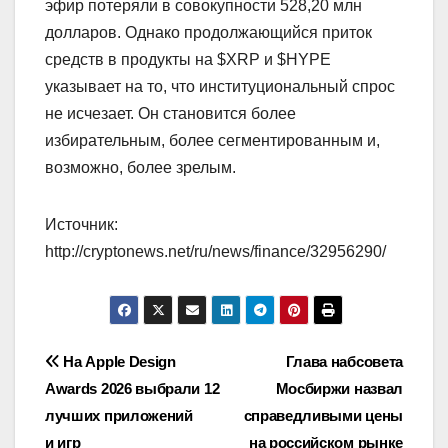
эфир потеряли в совокупности 528,20 млн
долларов. Однако продолжающийся приток
средств в продукты на $XRP и $HYPE
указывает на то, что институциональный спрос
не исчезает. Он становится более
избирательным, более сегментированным и,
возможно, более зрелым.
Источник:
http://cryptonews.net/ru/news/finance/32956290/
Навигация
На Apple Design
Глава набсовета
Awards 2026 выбрали 12
Мосбиржи назвал
по
лучших приложений
справедливыми цены
и игр
на российском рынке