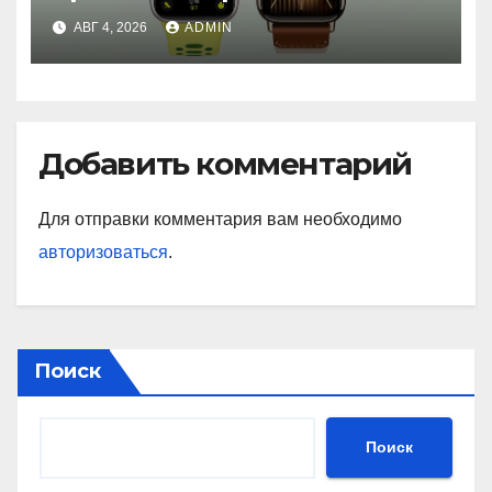
с GPS и автономностью до
АВГ 4, 2026
ADMIN
26 дней
Добавить комментарий
Для отправки комментария вам необходимо
авторизоваться
.
Поиск
Поиск