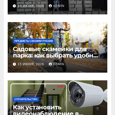
использовать в интерьере
19 ИЮНЯ, 2026
ADMIN
комнаты?
ПРЕДМЕТЫ СВОИМИ РУКАМИ
Садовые скамейки для
парка: как выбрать удобные
и долговечные модели
15 ИЮНЯ, 2026
ADMIN
Madmetal.ru
СТРОИТЕЛЬСТВО
Как установить
видеонаблюдение в