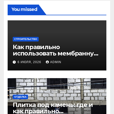
You missed
СТРОИТЕЛЬСТВО
Как правильно
использовать мембранную
плёнку для
6 ИЮЛЯ, 2026
ADMIN
гидроизоляции крыши
дома
ОТДЕЛКА
Плитка под камень: где и
как правильно