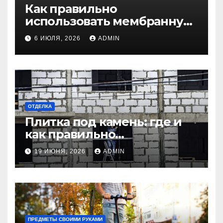
Как правильно
использовать мембранную
плёнку для
6 ИЮЛЯ, 2026
ADMIN
гидроизоляции крыши
дома
ОТДЕЛКА
Плитка под камень: где и
как правильно
использовать в интерьере
19 ИЮНЯ, 2026
ADMIN
комнаты?
ПРЕДМЕТЫ СВОИМИ РУКАМИ