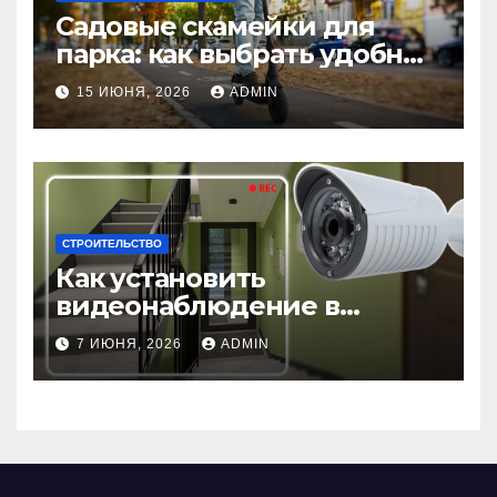
Садовые скамейки для
парка: как выбрать удобные
и долговечные модели
15 ИЮНЯ, 2026
ADMIN
Madmetal.ru
СТРОИТЕЛЬСТВО
Как установить
видеонаблюдение в
подъезде: пошаговая
7 ИЮНЯ, 2026
ADMIN
инструкция и советы