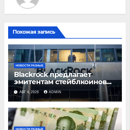
Похожая запись
НОВОСТИ РАЗНЫЕ
Blackrock предлагает
эмитентам стейблкоинов
два токенизированных
АВГ 4, 2026
ADMIN
фонда денежного рынка
НОВОСТИ РАЗНЫЕ