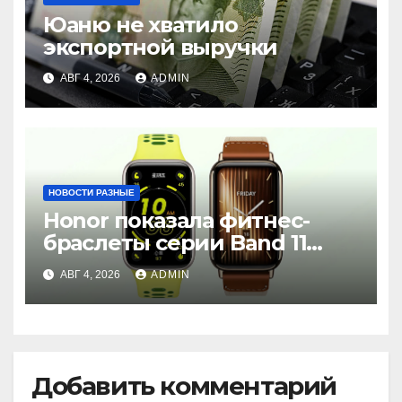
Юаню не хватило
экспортной выручки
АВГ 4, 2026
ADMIN
НОВОСТИ РАЗНЫЕ
Honor показала фитнес-
браслеты серии Band 11
с GPS и автономностью до
АВГ 4, 2026
ADMIN
26 дней
Добавить комментарий