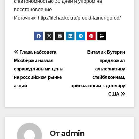
с автономностью 30 дней и упором на
восстановление
Источник: http://lifehacker.ru/proekt-lainer-gorod/
Навигация
Глава набсовета
Виталик Бутерин
Мосбиржи назвал
предложил
по
справедливыми цены
альтернативу
записям
на российском рынке
стейблкоинам,
акций
привязанным к доллару
США
От
admin