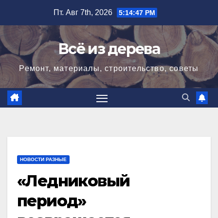
Перейти
Пт. Авг 7th, 2026
5:14:48 PM
к
содержимому
Всё из дерева
Ремонт, материалы, строительство, советы
НОВОСТИ РАЗНЫЕ
«Ледниковый
период»