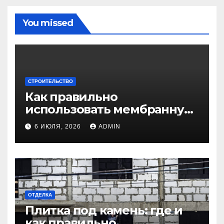
You missed
СТРОИТЕЛЬСТВО
Как правильно
использовать мембранную
плёнку для
6 ИЮЛЯ, 2026
ADMIN
гидроизоляции крыши
дома
ОТДЕЛКА
Плитка под камень: где и
как правильно