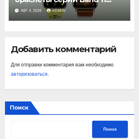
с GPS и автономностью до
АВГ 4, 2026
ADMIN
26 дней
Добавить комментарий
Для отправки комментария вам необходимо
авторизоваться
.
Поиск
Поиск