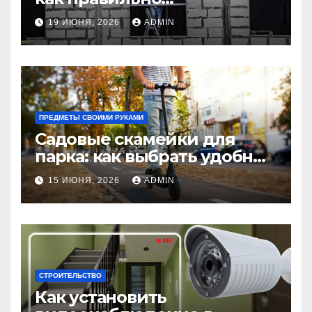
использовать в интерьере
19 ИЮНЯ, 2026
ADMIN
комнаты?
ПРЕДМЕТЫ СВОИМИ РУКАМИ
Садовые скамейки для
парка: как выбрать удобные
и долговечные модели
15 ИЮНЯ, 2026
ADMIN
Madmetal.ru
СТРОИТЕЛЬСТВО
Как установить