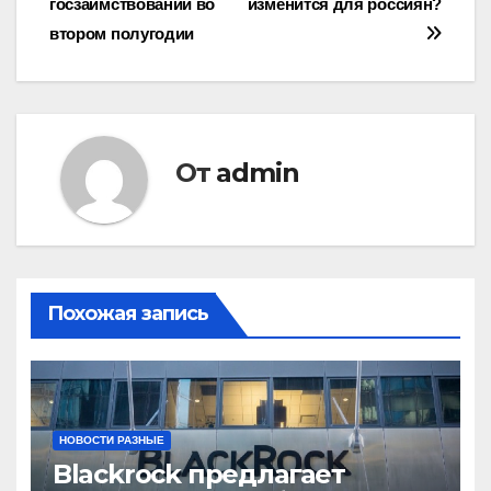
госзаимствований во
изменится для россиян?
записям
втором полугодии
От
admin
Похожая запись
НОВОСТИ РАЗНЫЕ
Blackrock предлагает