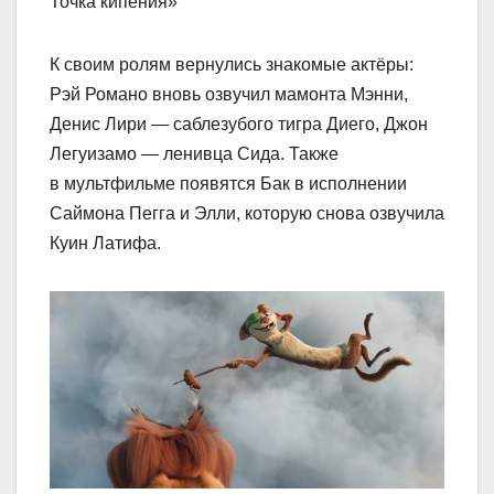
Точка кипения»
К своим ролям вернулись знакомые актёры:
Рэй Романо вновь озвучил мамонта Мэнни,
Денис Лири — саблезубого тигра Диего, Джон
Легуизамо — ленивца Сида. Также
в мультфильме появятся Бак в исполнении
Саймона Пегга и Элли, которую снова озвучила
Куин Латифа.