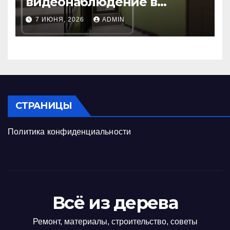
видеонаблюдение в
подъезде: пошаговая
7 ИЮНЯ, 2026
ADMIN
инструкция и советы
СТРАНИЦЫ
Политика конфиденциальности
Всё из дерева
Ремонт, материалы, строительство, советы