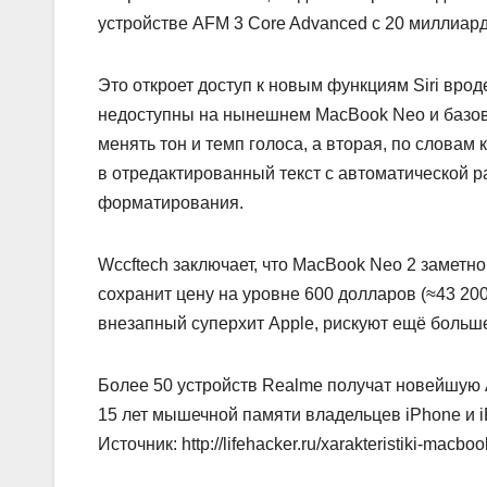
устройстве AFM 3 Core Advanced с 20 миллиар
Это откроет доступ к новым функциям Siri вро
недоступны на нынешнем MacBook Neo и базовом
менять тон и темп голоса, а вторая, по словам
в отредактированный текст с автоматической р
форматирования.
Wccftech заключает, что MacBook Neo 2 заметн
сохранит цену на уровне 600 долларов (≈43 20
внезапный суперхит Apple, рискуют ещё больше
Более 50 устройств Realme получат новейшую A
15 лет мышечной памяти владельцев iPhone и 
Источник: http://lifehacker.ru/xarakteristiki-macbo