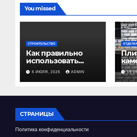
You missed
СТРОИТЕЛЬСТВО
ОТДЕЛК
Как правильно
Пли
использовать
каме
мембранную
пра
6 ИЮЛЯ, 2026
ADMIN
19 И
плёнку для
исп
гидроизоляции
инт
крыши дома
ком
СТРАНИЦЫ
Политика конфиденциальности