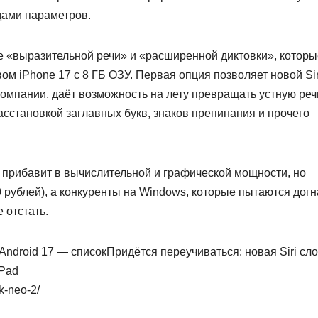
дами параметров.
де «выразительной речи» и «расширенной диктовки», которы
 iPhone 17 с 8 ГБ ОЗУ. Первая опция позволяет новой Sir
 компании, даёт возможность на лету превращать устную реч
асстановкой заглавных букв, знаков препинания и прочего
о прибавит в вычислительной и графической мощности, но
0 рублей), а конкуренты на Windows, которые пытаются догн
 отстать.
ndroid 17 — списокПридётся переучиваться: новая Siri сл
iPad
ok-neo-2/