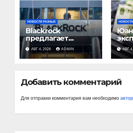
НОВОСТИ РАЗНЫЕ
НОВОСТИ
Blackrock
Юан
предлагает
экс
эмитентам
выр
АВГ 4, 2026
ADMIN
АВГ 4
стейблкоинов два
токенизированны
х фонда
денежного рынка
Добавить комментарий
Для отправки комментария вам необходимо
автор