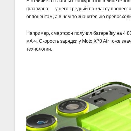
В отличие от главных конкурентов в лице iPhone
флагмана — у него средний по классу процессо
оппонентам, а в чём-то значительно превосход
Например, смартфон получил батарейку на 4 800
мА·ч. Скорость зарядки у Moto X70 Air тоже зн
технологии.