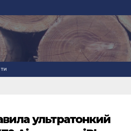
СТИ
авила ультратонкий