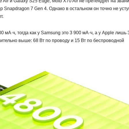
 Air и Galaxy S25 Edge, Moto X70 Air не претендует на зван
р Snapdragon 7 Gen 4. Однако в остальном он точно не усту
ит.
 мА·ч, тогда как у Samsung это 3 900 мА·ч, а у Apple лишь 
ачительно выше: 68 Вт по проводу и 15 Вт по беспроводной