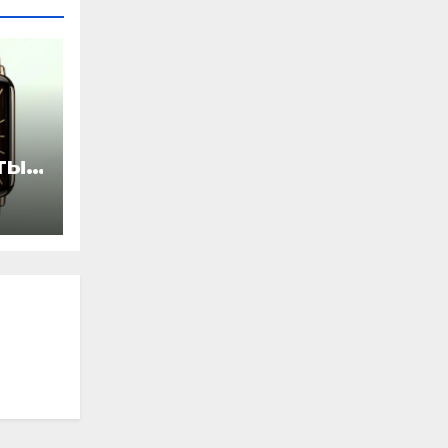
ты
ью