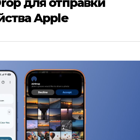
rop для отправки
йства Apple