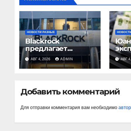
НОВОСТИ РАЗНЫЕ
НОВОСТИ
Blackrock
Юан
предлагает
экс
эмитентам
выр
АВГ 4, 2026
ADMIN
АВГ 4
стейблкоинов два
токенизированны
х фонда
денежного рынка
Добавить комментарий
Для отправки комментария вам необходимо
автор