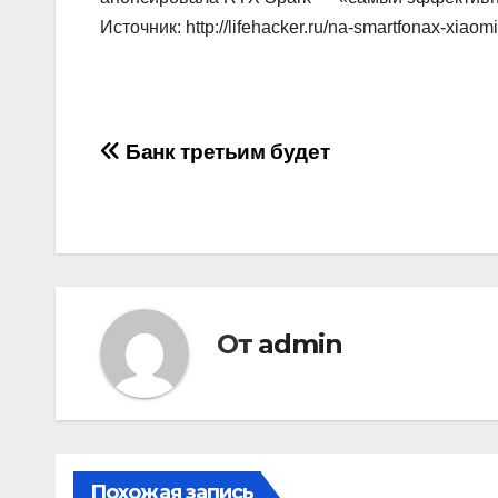
Источник: http://lifehacker.ru/na-smartfonax-xiaomi
Навигация
Банк третьим будет
по
записям
От
admin
Похожая запись