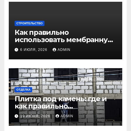
СТРОИТЕЛЬСТВО
Как правильно
использовать мембранную
плёнку для
6 ИЮЛЯ, 2026
ADMIN
гидроизоляции крыши
дома
ОТДЕЛКА
Плитка под камень: где и
как правильно
использовать в интерьере
19 ИЮНЯ, 2026
ADMIN
комнаты?