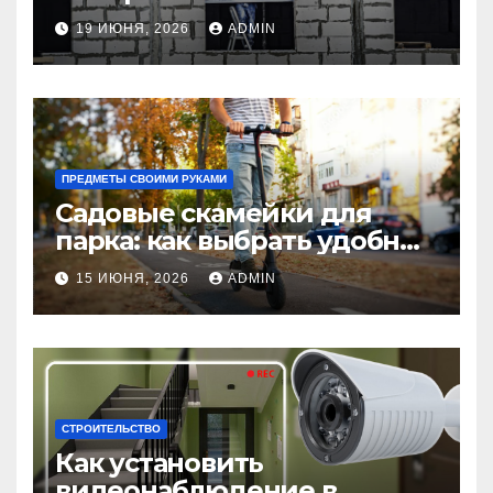
использовать в интерьере
19 ИЮНЯ, 2026
ADMIN
комнаты?
ПРЕДМЕТЫ СВОИМИ РУКАМИ
Садовые скамейки для
парка: как выбрать удобные
и долговечные модели
15 ИЮНЯ, 2026
ADMIN
Madmetal.ru
СТРОИТЕЛЬСТВО
Как установить
видеонаблюдение в