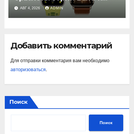
с GPS и автономностью до
АВГ 4, 2026
ADMIN
26 дней
Добавить комментарий
Для отправки комментария вам необходимо
авторизоваться
.
Поиск
Поиск