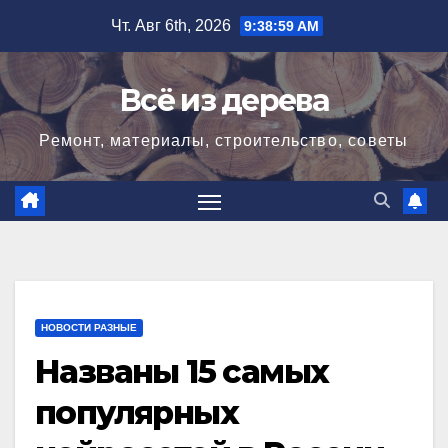
Перейти
Чт. Авг 6th, 2026
9:39:00 AM
к
содержимому
Всё из дерева
Ремонт, материалы, строительство, советы
НОВОСТИ РАЗНЫЕ
Названы 15 самых
популярных