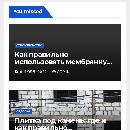
You missed
СТРОИТЕЛЬСТВО
Как правильно
использовать мембранную
плёнку для
6 ИЮЛЯ, 2026
ADMIN
гидроизоляции крыши
дома
ОТДЕЛКА
Плитка под камень: где и
как правильно