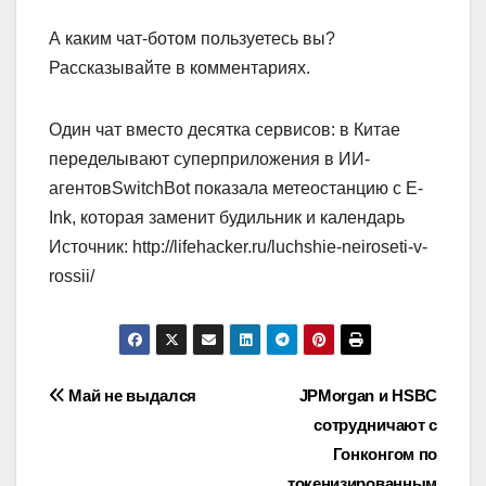
А каким чат-ботом пользуетесь вы?
Рассказывайте в комментариях.
Один чат вместо десятка сервисов: в Китае
переделывают суперприложения в ИИ-
агентовSwitchBot показала метеостанцию с E-
Ink, которая заменит будильник и календарь
Источник: http://lifehacker.ru/luchshie-neiroseti-v-
rossii/
Навигация
Май не выдался
JPMorgan и HSBC
сотрудничают с
по
Гонконгом по
токенизированным