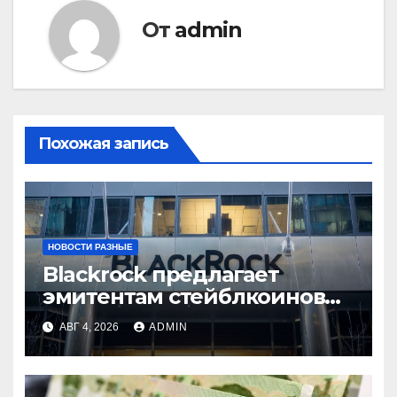
От
admin
Похожая запись
НОВОСТИ РАЗНЫЕ
Blackrock предлагает
эмитентам стейблкоинов
два токенизированных
АВГ 4, 2026
ADMIN
фонда денежного рынка