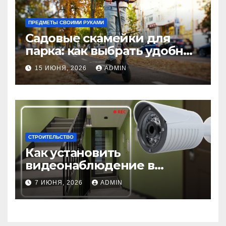
ПРЕДМЕТЫ СВОИМИ РУКАМИ
Садовые скамейки для
парка: как выбрать удобные
и долговечные модели
15 ИЮНЯ, 2026
ADMIN
Madmetal.ru
СТРОИТЕЛЬСТВО
Как установить
видеонаблюдение в
подъезде: пошаговая
7 ИЮНЯ, 2026
ADMIN
инструкция и советы