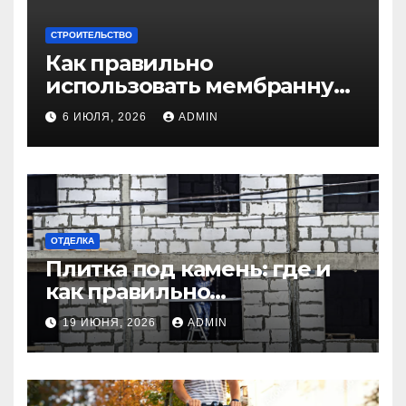
СТРОИТЕЛЬСТВО
Как правильно
использовать мембранную
плёнку для
6 ИЮЛЯ, 2026
ADMIN
гидроизоляции крыши
дома
ОТДЕЛКА
Плитка под камень: где и
как правильно
использовать в интерьере
19 ИЮНЯ, 2026
ADMIN
комнаты?