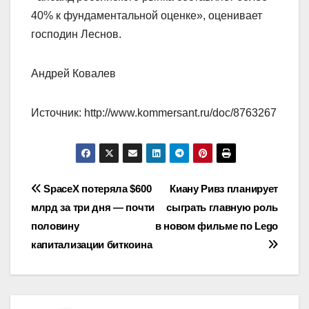
40% к фундаментальной оценке», оценивает
господин Леснов.
Андрей Ковалев
Источник: http://www.kommersant.ru/doc/8763267
Навигация
SpaceX потеряла $600
Киану Ривз планирует
млрд за три дня — почти
сыграть главную роль
по
половину
в новом фильме по Lego
записям
капитализации биткоина