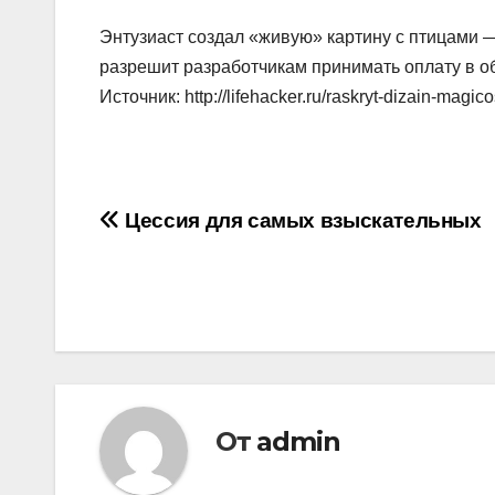
Энтузиаст создал «живую» картину с птицами 
разрешит разработчикам принимать оплату в об
Источник: http://lifehacker.ru/raskryt-dizain-magico
Навигация
Цессия для самых взыскательных
по
записям
От
admin