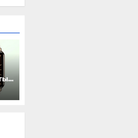
ты
ью