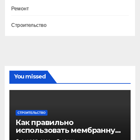
Ремонт
Строительство
You missed
СТРОИТЕЛЬСТВО
Как правильно
использовать мембранную
плёнку для