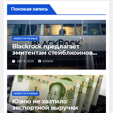
Похожая запись
НОВОСТИ РАЗНЫЕ
Blackrock предлагает
эмитентам стейблкоинов
два токенизированных
АВГ 4, 2026
ADMIN
фонда денежного рынка
НОВОСТИ РАЗНЫЕ
Юаню не хватило
экспортной выручки