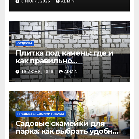
6 ИЮЛЯ, 2026
ADMIN
гидроизоляции крыши
дома
ОТДЕЛКА
Плитка под камень: где и
как правильно
использовать в интерьере
19 ИЮНЯ, 2026
ADMIN
комнаты?
ПРЕДМЕТЫ СВОИМИ РУКАМИ
Садовые скамейки для
парка: как выбрать удобные
и долговечные модели