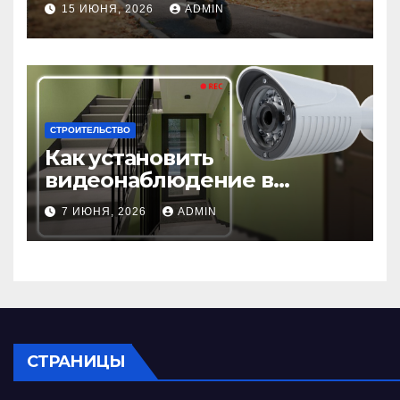
15 ИЮНЯ, 2026
ADMIN
Madmetal.ru
СТРОИТЕЛЬСТВО
Как установить
видеонаблюдение в
подъезде: пошаговая
7 ИЮНЯ, 2026
ADMIN
инструкция и советы
СТРАНИЦЫ