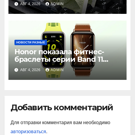
АВГ 4, 2026
ADMIN
НОВОСТИ РАЗНЫЕ
Honor показала фитнес-
браслеты серии Band 11
с GPS и автономностью до
АВГ 4, 2026
ADMIN
26 дней
Добавить комментарий
Для отправки комментария вам необходимо
авторизоваться
.