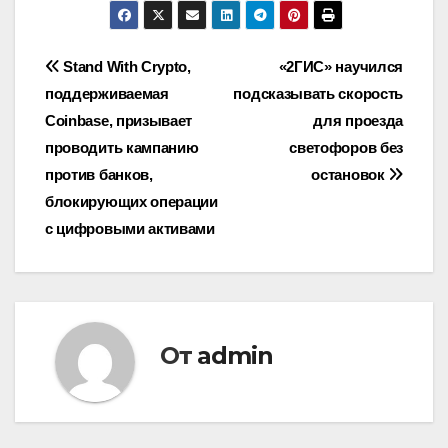
Навигация
Stand With Crypto,
«2ГИС» научился
поддерживаемая
подсказывать скорость
по
Coinbase, призывает
для проезда
записям
проводить кампанию
светофоров без
против банков,
остановок
блокирующих операции
с цифровыми активами
От
admin