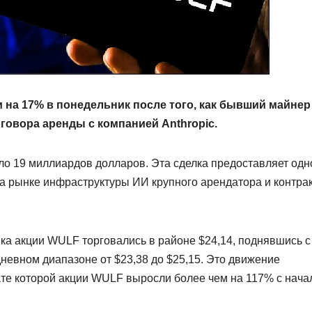
 на 17% в понедельник после того, как бывший майнер
оговора аренды с компанией Anthropic.
оло 19 миллиардов долларов. Эта сделка предоставляет од
а рынке инфраструктуры ИИ крупного арендатора и контра
ика акции WULF торговались в районе $24,14, поднявшись с
дневном диапазоне от $23,38 до $25,15. Это движение
те которой акции WULF выросли более чем на 117% с нача