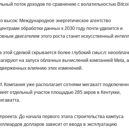
льный поток доходов по сравнению с волатильностью Bitcoi
о высок: Международное энергетическое агентство
центрами обработки данных к 2030 году почти удвоится и
овным двигателем этого роста станет искусственный интелл
 за этой сделкой скрывается более глубокий смысл: неообла
агируют на запуск облачных вычислений компанией Meta, а
подверженных влиянию этих изменений.
lf. Компания уже располагает сотнями мегаватт подключенн
меет отдельный участок площадью 285 акров в Кентукки,
игаватта.
оекта. До начала первого этапа строительства кампуса
 миллиардов долларов зависит от ввода в эксплуатацию