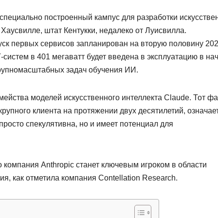
т специально построенный кампус для разработки искусстве
 Хаусвилле, штат Кентукки, недалеко от Луисвилла.
пуск первых сервисов запланирован на вторую половину 20
-систем в 401 мегаватт будет введена в эксплуатацию в на
крупномасштабных задач обучения ИИ.
мейства моделей искусственного интеллекта Claude. Тот фа
 крупного клиента на протяжении двух десятилетий, означает
росто спекулятивна, но и имеет потенциал для
то компания Anthropic станет ключевым игроком в области
я, как отметила компания Contellation Research.