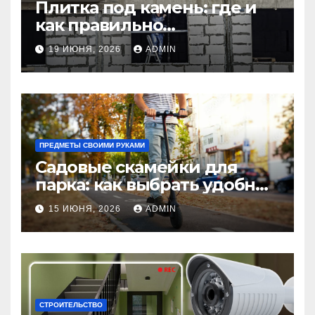
Плитка под камень: где и
как правильно
использовать в интерьере
19 ИЮНЯ, 2026
ADMIN
комнаты?
ПРЕДМЕТЫ СВОИМИ РУКАМИ
Садовые скамейки для
парка: как выбрать удобные
и долговечные модели
15 ИЮНЯ, 2026
ADMIN
Madmetal.ru
СТРОИТЕЛЬСТВО