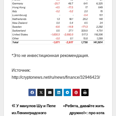
*Это не инвестиционная рекомендация.
Источник:
http://cryptonews.net/ru/news/finance/32946423/
Навигация
У манулов Шу и Пепе
«Ребята, давайте жить
из Ленинградского
дружно!»: про кота