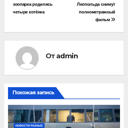
по
зоопарка родились
Леопольда снимут
записям
четыре котёнка
полнометражный
фильм
От
admin
Похожая запись
НОВОСТИ РАЗНЫЕ