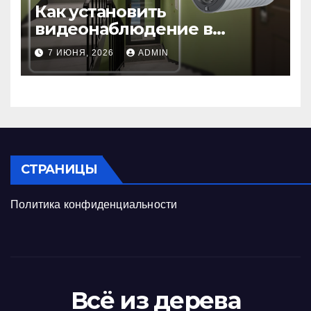
Как установить
видеонаблюдение в
подъезде: пошаговая
7 ИЮНЯ, 2026
ADMIN
инструкция и советы
СТРАНИЦЫ
Политика конфиденциальности
Всё из дерева