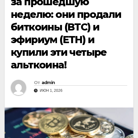
за прошедшую
неделю: они продали
биткоины (BTC) и
эфириум (ETH) и
купили эти четыре
альткоина!
От
admin
ИЮН 1, 2026