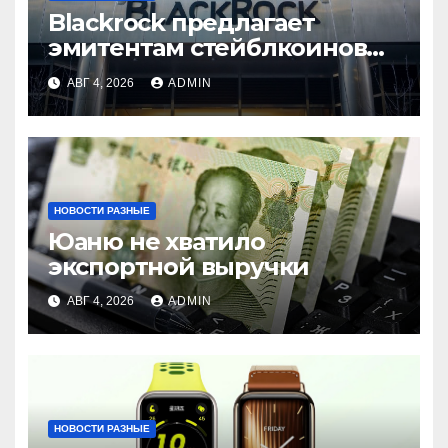
Blackrock предлагает
эмитентам стейблкоинов
два токенизированных
АВГ 4, 2026
ADMIN
фонда денежного рынка
НОВОСТИ РАЗНЫЕ
Юаню не хватило
экспортной выручки
АВГ 4, 2026
ADMIN
НОВОСТИ РАЗНЫЕ