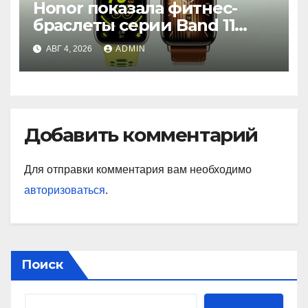
Honor показала фитнес-
браслеты серии Band 11
с GPS и автономностью до
АВГ 4, 2026
ADMIN
26 дней
Добавить комментарий
Для отправки комментария вам необходимо
авторизоваться
.
Поиск