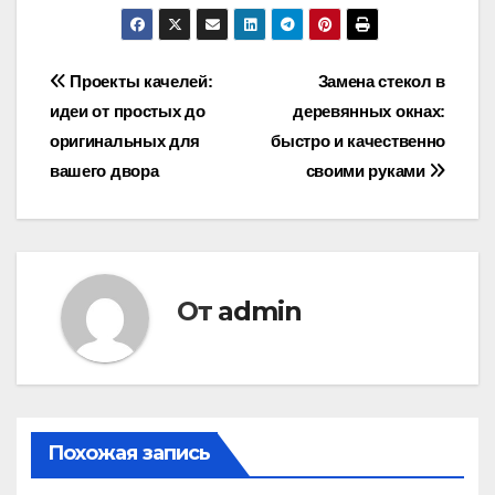
Навигация
Проекты качелей:
Замена стекол в
идеи от простых до
деревянных окнах:
по
оригинальных для
быстро и качественно
записям
вашего двора
своими руками
От
admin
Похожая запись