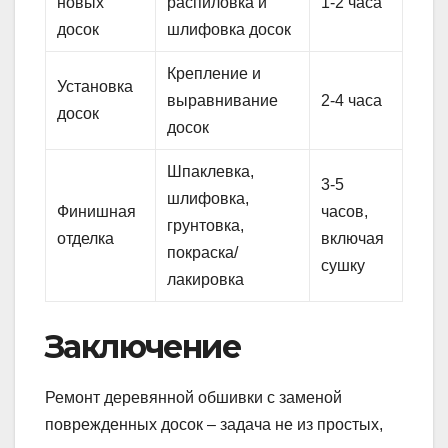
новых
распиловка и
1-2 часа
досок
шлифовка досок
Крепление и
Установка
выравнивание
2-4 часа
досок
досок
Шпаклевка,
3-5
шлифовка,
Финишная
часов,
грунтовка,
отделка
включая
покраска/
сушку
лакировка
Заключение
Ремонт деревянной обшивки с заменой
поврежденных досок – задача не из простых,