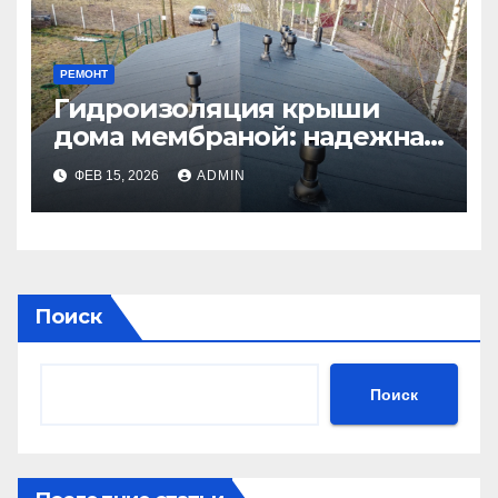
РЕМОНТ
Гидроизоляция крыши
дома мембраной: надежная
защита от влаги
ФЕВ 15, 2026
ADMIN
Поиск
Поиск