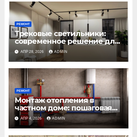
РЕМОНТ
Трековые светильники:
современное решение для
гибкого освещения
АПР 28, 2026
ADMIN
интерьеров
РЕМОНТ
Монтаж отопления в
частном доме: пошаговая
инструкция от проекта до
АПР 4, 2026
ADMIN
первого пуска