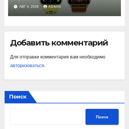
с GPS и автономностью до
АВГ 4, 2026
ADMIN
26 дней
Добавить комментарий
Для отправки комментария вам необходимо
авторизоваться
.
Поиск
Поиск