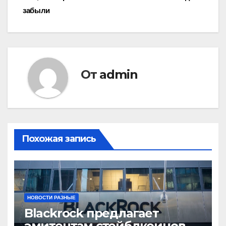
записям
забыли
От
admin
Похожая запись
НОВОСТИ РАЗНЫЕ
Blackrock предлагает
эмитентам стейблкоинов