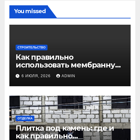
You missed
СТРОИТЕЛЬСТВО
Как правильно
использовать мембранную
плёнку для
6 ИЮЛЯ, 2026
ADMIN
гидроизоляции крыши
дома
ОТДЕЛКА
Плитка под камень: где и
как правильно