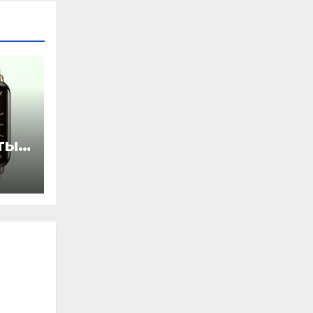
ты
ью