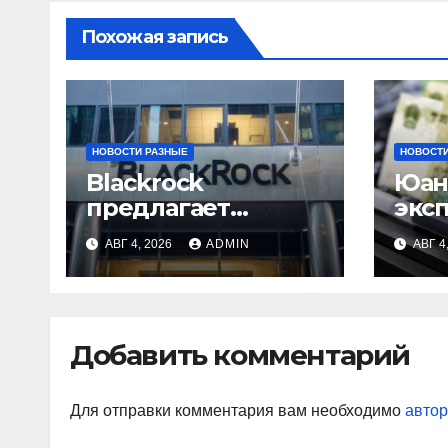
Похожая запись
НОВОСТИ РАЗНЫЕ
НОВОСТИ
Blackrock
Юан
предлагает
экс
эмитентам
выр
АВГ 4, 2026
ADMIN
АВГ 4
стейблкоинов два
токенизированны
х фонда
денежного рынка
Добавить комментарий
Для отправки комментария вам необходимо
автор