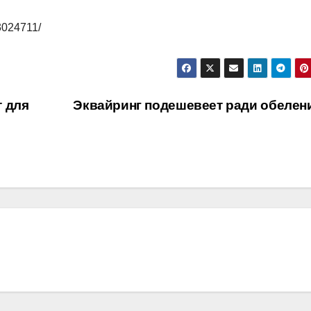
33024711/
 для
Эквайринг подешевеет ради обелен