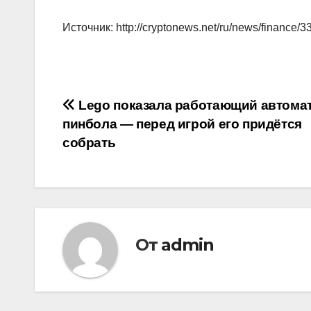
Источник: http://cryptonews.net/ru/news/finance/
Навигация
Lego показала работающий автомат
пинбола — перед игрой его придётся
по
собрать
записям
От
admin