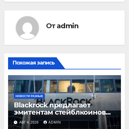
От
admin
Похожая запись
НОВОСТИ РАЗНЫЕ
Blackrock предлагает
эмитентам стейблкоинов
два токенизированных
АВГ 4, 2026
ADMIN
фонда денежного рынка