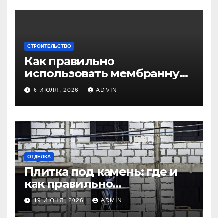
СТРОИТЕЛЬСТВО
Как правильно
использовать мембранную
плёнку для
6 ИЮЛЯ, 2026
ADMIN
гидроизоляции крыши
дома
ОТДЕЛКА
Плитка под камень: где и
как правильно
использовать в интерьере
19 ИЮНЯ, 2026
ADMIN
комнаты?