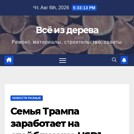
Перейти
Чт. Авг 6th, 2026
5:33:14 PM
к
содержимому
Всё из дерева
Ремонт, материалы, строительство, советы
НОВОСТИ РАЗНЫЕ
Семья Трампа
заработает на