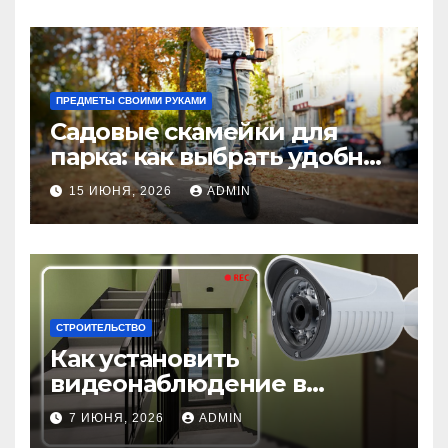
ПРЕДМЕТЫ СВОИМИ РУКАМИ
Садовые скамейки для
парка: как выбрать удобные
и долговечные модели
15 ИЮНЯ, 2026
ADMIN
Madmetal.ru
СТРОИТЕЛЬСТВО
Как установить
видеонаблюдение в
подъезде: пошаговая
7 ИЮНЯ, 2026
ADMIN
инструкция и советы