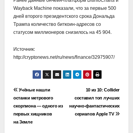
Ранее данные ончейн-платформ BitInfoCharts и
Wayback Machine показали, что за первые 500
дней второго президентского срока Дональда
Трампа количество биткоин-адресов со
статусом миллионеров снизилось на 45 904.
Источник:
http://cryptonews.net/ru/news/finance/32975907/
Навигация
Учёные нашли
10 из 10: Collider
останки метрового
составил топ лучших
по
скорпиона — одного из
научно-фантастических
записям
первых хищников
сериалов Apple TV
на Земле