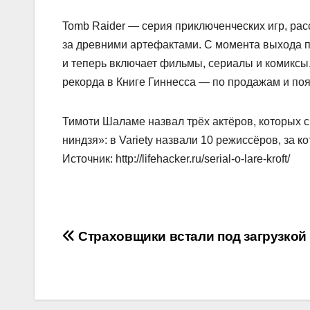
Tomb Raider — серия приключенческих игр, ра
за древними артефактами. С момента выхода п
и теперь включает фильмы, сериалы и комиксы
рекорда в Книге Гиннесса — по продажам и по
Тимоти Шаламе назвал трёх актёров, которых 
ниндзя»: в Variety назвали 10 режиссёров, за к
Источник: http://lifehacker.ru/serial-o-lare-kroft/
Навигация
Страховщики встали под загрузкой
по
записям