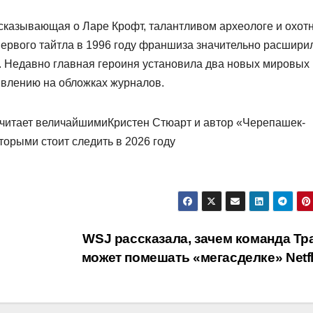
ссказывающая о Ларе Крофт, талантливом археологе и охот
ервого тайтла в 1996 году франшиза значительно расшири
. Недавно главная героиня установила два новых мировых
явлению на обложках журналов.
считает величайшимиКристен Стюарт и автор «Черепашек-
оторыми стоит следить в 2026 году
WSJ рассказала, зачем команда Тр
может помешать «мегасделке» Netf