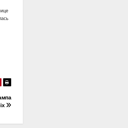
нице
лась
ампа
lix