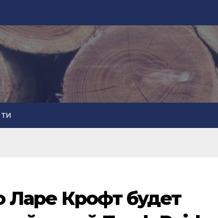
СТИ
о Ларе Крофт будет