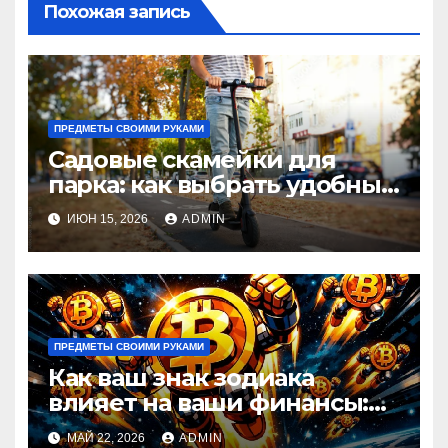
Похожая запись
ПРЕДМЕТЫ СВОИМИ РУКАМИ
Садовые скамейки для
парка: как выбрать удобные
и долговечные модели
ИЮН 15, 2026
ADMIN
Madmetal.ru
ПРЕДМЕТЫ СВОИМИ РУКАМИ
Как ваш знак зодиака
влияет на ваши финансы:
астрологический прогноз
МАЙ 22, 2026
ADMIN