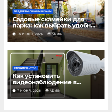
ПРЕДМЕТЫ СВОИМИ РУКАМИ
Садовые скамейки для
парка: как выбрать удобные
и долговечные модели
15 ИЮНЯ, 2026
ADMIN
Madmetal.ru
СТРОИТЕЛЬСТВО
Как установить
видеонаблюдение в
подъезде: пошаговая
7 ИЮНЯ, 2026
ADMIN
инструкция и советы