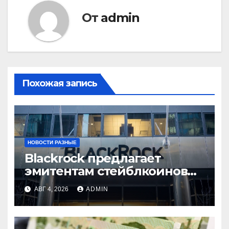
От
admin
Похожая запись
НОВОСТИ РАЗНЫЕ
Blackrock предлагает
эмитентам стейблкоинов
два токенизированных
АВГ 4, 2026
ADMIN
фонда денежного рынка