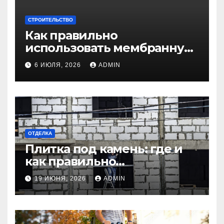
СТРОИТЕЛЬСТВО
Как правильно
использовать мембранную
плёнку для
6 ИЮЛЯ, 2026
ADMIN
гидроизоляции крыши
дома
ОТДЕЛКА
Плитка под камень: где и
как правильно
использовать в интерьере
19 ИЮНЯ, 2026
ADMIN
комнаты?