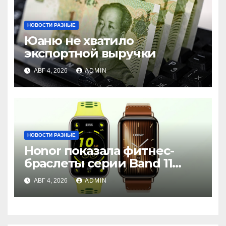
НОВОСТИ РАЗНЫЕ
Юаню не хватило
экспортной выручки
АВГ 4, 2026
ADMIN
НОВОСТИ РАЗНЫЕ
Honor показала фитнес-
браслеты серии Band 11
с GPS и автономностью до
АВГ 4, 2026
ADMIN
26 дней