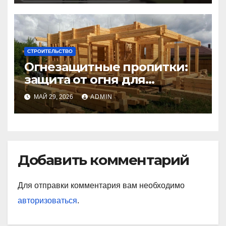
СТРОИТЕЛЬСТВО
Огнезащитные пропитки:
защита от огня для
материалов и конструкций
МАЙ 29, 2026
ADMIN
Добавить комментарий
Для отправки комментария вам необходимо
авторизоваться
.