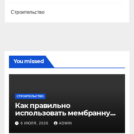
Строительство
You missed
СТРОИТЕЛЬСТВО
Как правильно
использовать мембранную
плёнку для
6 ИЮЛЯ, 2026
ADMIN
гидроизоляции крыши