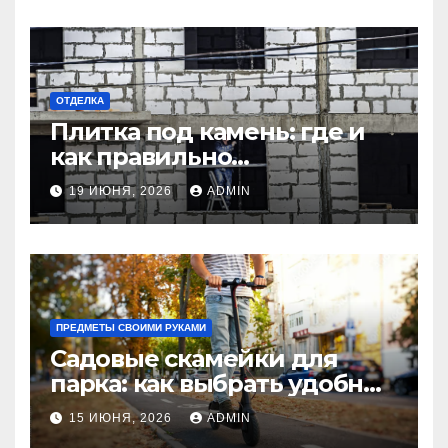
дома
ОТДЕЛКА
Плитка под камень: где и
как правильно
использовать в интерьере
19 ИЮНЯ, 2026
ADMIN
комнаты?
ПРЕДМЕТЫ СВОИМИ РУКАМИ
Садовые скамейки для
парка: как выбрать удобные
и долговечные модели
15 ИЮНЯ, 2026
ADMIN
Madmetal.ru