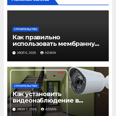
СТРОИТЕЛЬСТВО
Как правильно
использовать мембранную
плёнку для гидроизоляции
ИЮЛ 6, 2026
ADMIN
крыши дома
СТРОИТЕЛЬСТВО
Как установить
видеонаблюдение в
подъезде: пошаговая
ИЮН 7, 2026
ADMIN
инструкция и советы