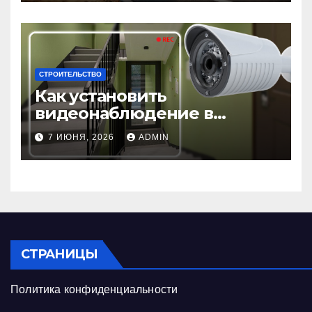
СТРОИТЕЛЬСТВО
Как установить
видеонаблюдение в
подъезде: пошаговая
7 ИЮНЯ, 2026
ADMIN
инструкция и советы
СТРАНИЦЫ
Политика конфиденциальности