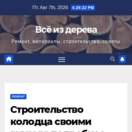
Перейти
Пт. Авг 7th, 2026
4:29:24 PM
к
содержимому
Всё из дерева
Ремонт, материалы, строительство, советы
РЕМОНТ
Строительство
колодца своими