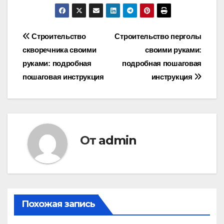
Навигация
Строительство
Строительство перголы
скворечника своими
своими руками:
по
руками: подробная
подробная пошаговая
записям
пошаговая инструкция
инструкция
От
admin
Похожая запись