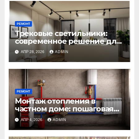
РЕМОНТ
Трековые светильники:
современное решение для
гибкого освещения
АПР 28, 2026
ADMIN
интерьеров
РЕМОНТ
Монтаж отопления в
частном доме: пошаговая
инструкция от проекта до
АПР 4, 2026
ADMIN
первого пуска