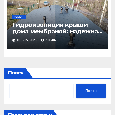
РЕМОНТ
Гидроизоляция крыши
дома мембраной: надежная
защита от влаги
ФЕВ 15, 2026
ADMIN
Поиск
Поиск