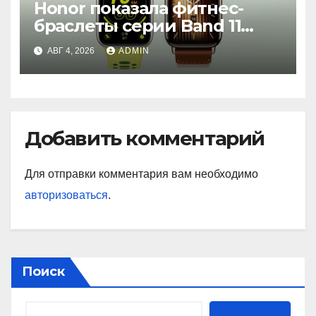
Honor показала фитнес-
браслеты серии Band 11
с GPS и автономностью до
АВГ 4, 2026
ADMIN
26 дней
Добавить комментарий
Для отправки комментария вам необходимо
авторизоваться
.
Поиск