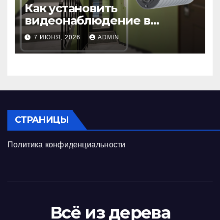
Как установить
видеонаблюдение в
подъезде: пошаговая
7 ИЮНЯ, 2026
ADMIN
инструкция и советы
СТРАНИЦЫ
Политика конфиденциальности
Всё из дерева