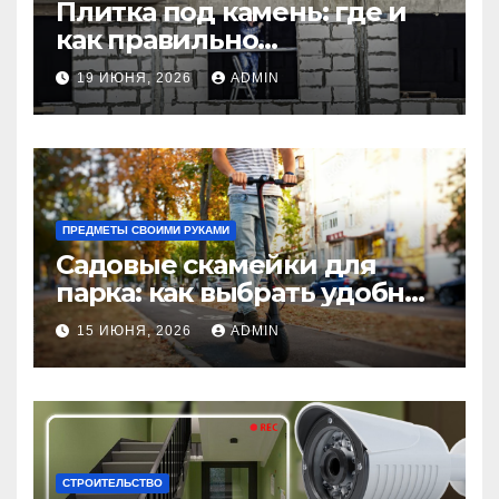
Плитка под камень: где и
как правильно
использовать в интерьере
19 ИЮНЯ, 2026
ADMIN
комнаты?
ПРЕДМЕТЫ СВОИМИ РУКАМИ
Садовые скамейки для
парка: как выбрать удобные
и долговечные модели
15 ИЮНЯ, 2026
ADMIN
Madmetal.ru
СТРОИТЕЛЬСТВО