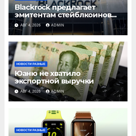
Blackrock предлагает
эмитентам стейблкоинов
два токенизированных
АВГ 4, 2026
ADMIN
фонда денежного рынка
НОВОСТИ РАЗНЫЕ
Юаню не хватило
экспортной выручки
АВГ 4, 2026
ADMIN
НОВОСТИ РАЗНЫЕ