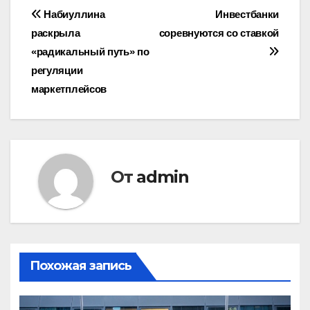
Навигация
Набиуллина
Инвестбанки
раскрыла
соревнуются со ставкой
по
«радикальный путь» по
записям
регуляции
маркетплейсов
От
admin
Похожая запись