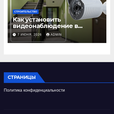
СТРОИТЕЛЬСТВО
Как установить
видеонаблюдение в
подъезде: пошаговая
7 ИЮНЯ, 2026
ADMIN
инструкция и советы
СТРАНИЦЫ
Политика конфиденциальности