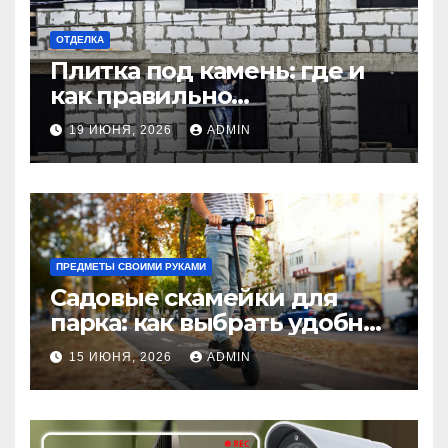
ОТДЕЛКА
Плитка под камень: где и
как правильно
использовать в интерьере
19 ИЮНЯ, 2026
ADMIN
комнаты?
ПРЕДМЕТЫ СВОИМИ РУКАМИ
Садовые скамейки для
парка: как выбрать удобные
и долговечные модели
15 ИЮНЯ, 2026
ADMIN
Madmetal.ru