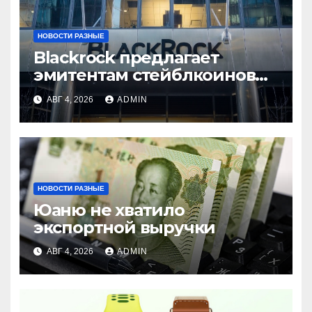
НОВОСТИ РАЗНЫЕ
Blackrock предлагает
эмитентам стейблкоинов
два токенизированных
АВГ 4, 2026
ADMIN
фонда денежного рынка
НОВОСТИ РАЗНЫЕ
Юаню не хватило
экспортной выручки
АВГ 4, 2026
ADMIN