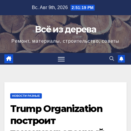
Перейти
Вс. Авг 9th, 2026
2:51:20 PM
к
содержимому
Всё из дерева
Ремонт, материалы, строительство, советы
НОВОСТИ РАЗНЫЕ
Trump Organization
построит