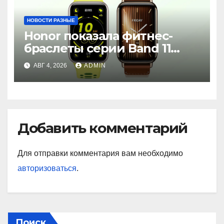
НОВОСТИ РАЗНЫЕ
Honor показала фитнес-
браслеты серии Band 11
с GPS и автономностью до
АВГ 4, 2026
ADMIN
26 дней
Добавить комментарий
Для отправки комментария вам необходимо
авторизоваться
.
Поиск