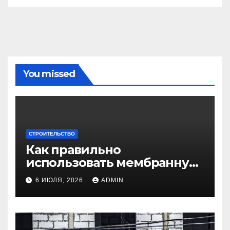
You missed
СТРОИТЕЛЬСТВО
Как правильно
использовать мембранную
плёнку для
6 ИЮЛЯ, 2026
ADMIN
гидроизоляции крыши
дома