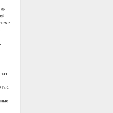
ыми
шей
стеме
,
.
 раз
 тыс.
енные