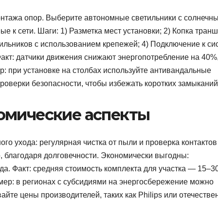
монтажа опор. Выберите автономные светильники с солнечн
 к сети. Шаги: 1) Разметка мест установки; 2) Копка тран
етильников с использованием крепежей; 4) Подключение к си
Факт: датчики движения снижают энергопотребление на 40%
р: при установке на столбах используйте антивандальные
проверки безопасности, чтобы избежать коротких замыканий
омические аспекты
о ухода: регулярная чистка от пыли и проверка контактов
о, благодаря долговечности. Экономически выгодны:
а. Факт: средняя стоимость комплекта для участка — 15–30
имер: в регионах с субсидиями на энергосбережение можно
вайте цены производителей, таких как Philips или отечеств