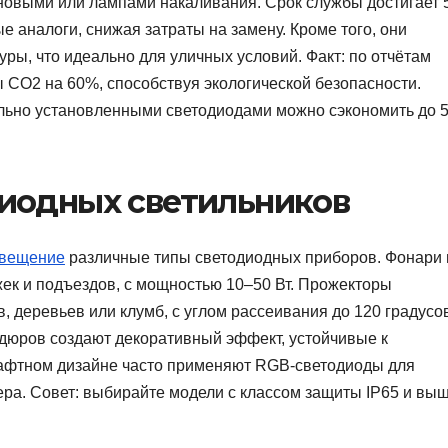
новыми или лампами накаливания. Срок службы достигает 
е аналоги, снижая затраты на замену. Кроме того, они
уры, что идеально для уличных условий. Факт: по отчётам
CO2 на 60%, способствуя экологической безопасности.
ильно установленными светодиодами можно сэкономить до 
иодных светильников
свещение
различные типы светодиодных приборов. Фонари 
ек и подъездов, с мощностью 10–50 Вт. Прожекторы
, деревьев или клумб, с углом рассеивания до 120 градусо
рдюров создают декоративный эффект, устойчивые к
афтном дизайне часто применяют RGB-светодиоды для
ра. Совет: выбирайте модели с классом защиты IP65 и вы