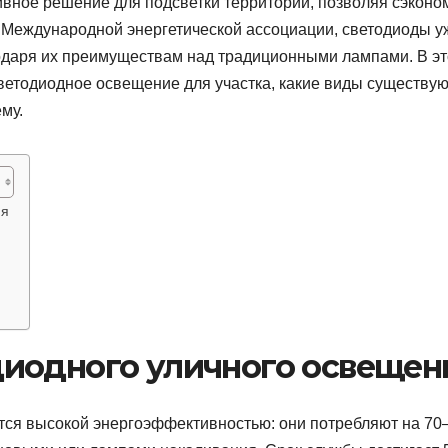
вное решение для подсветки территорий, позволяя сэконо
 Международной энергетической ассоциации, светодиоды у
одаря их преимуществам над традиционными лампами. В э
ветодиодное освещение для участка, какие виды существую
му.
ия
иодного уличного освещен
тся высокой энергоэффективностью: они потребляют на 7