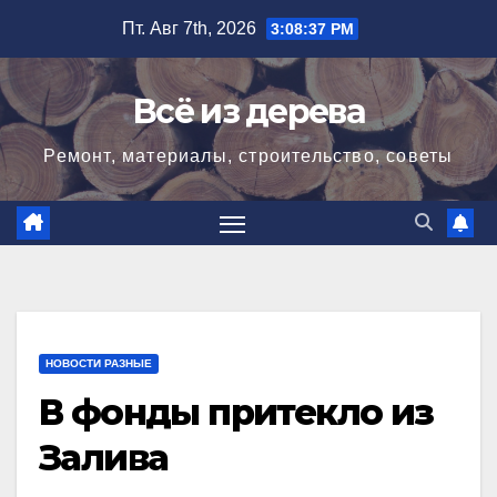
Перейти
Пт. Авг 7th, 2026
3:08:39 PM
к
содержимому
Всё из дерева
Ремонт, материалы, строительство, советы
НОВОСТИ РАЗНЫЕ
В фонды притекло из
Залива