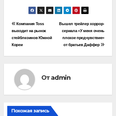
Навигация
Компания Toss
Вышел трейлер хоррор-
выходит на рынок
сериала «У меня очень
по
стейблкоинов Южной
плохое предчувствие»
записям
Кореи
от братьев Даффер
От
admin
Похожая запись