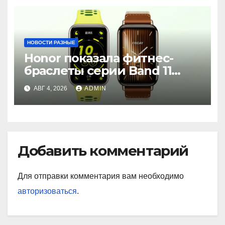
НОВОСТИ РАЗНЫЕ
Honor показала фитнес-
браслеты серии Band 11
с GPS и автономностью до
АВГ 4, 2026
ADMIN
26 дней
Добавить комментарий
Для отправки комментария вам необходимо
авторизоваться
.