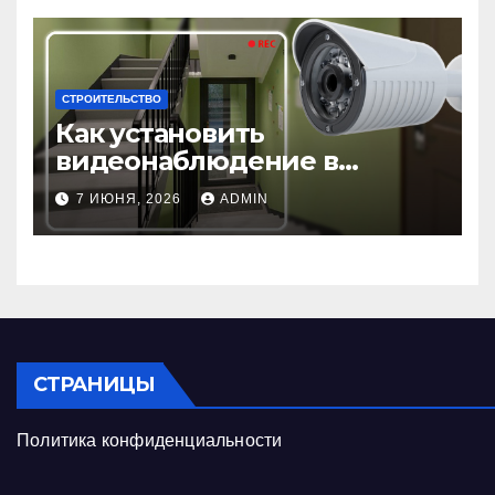
СТРОИТЕЛЬСТВО
Как установить
видеонаблюдение в
подъезде: пошаговая
7 ИЮНЯ, 2026
ADMIN
инструкция и советы
СТРАНИЦЫ
Политика конфиденциальности