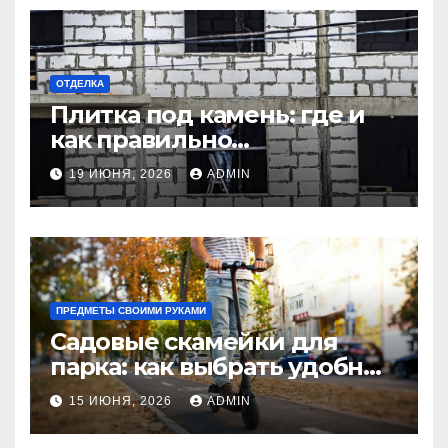
ОТДЕЛКА
Плитка под камень: где и
как правильно
использовать в интерьере
19 ИЮНЯ, 2026
ADMIN
комнаты?
ПРЕДМЕТЫ СВОИМИ РУКАМИ
Садовые скамейки для
парка: как выбрать удобные
и долговечные модели
15 ИЮНЯ, 2026
ADMIN
Madmetal.ru