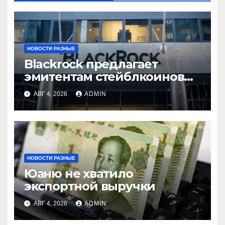
НОВОСТИ РАЗНЫЕ
Blackrock предлагает
эмитентам стейблкоинов
два токенизированных
АВГ 4, 2026
ADMIN
фонда денежного рынка
НОВОСТИ РАЗНЫЕ
Юаню не хватило
экспортной выручки
АВГ 4, 2026
ADMIN