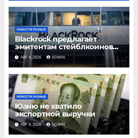
НОВОСТИ РАЗНЫЕ
Blackrock предлагает
эмитентам стейблкоинов
два токенизированных
АВГ 4, 2026
ADMIN
фонда денежного рынка
НОВОСТИ РАЗНЫЕ
Юаню не хватило
экспортной выручки
АВГ 4, 2026
ADMIN