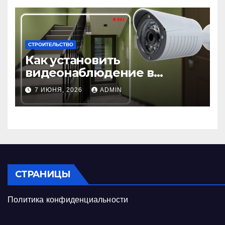
СТРОИТЕЛЬСТВО
Как установить
видеонаблюдение в
подъезде: пошаговая
7 ИЮНЯ, 2026
ADMIN
инструкция и советы
СТРАНИЦЫ
Политика конфиденциальности