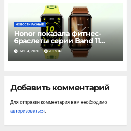
НОВОСТИ РАЗНЫЕ
Honor показала фитнес-
браслеты серии Band 11
с GPS и автономностью до
АВГ 4, 2026
ADMIN
26 дней
Добавить комментарий
Для отправки комментария вам необходимо
авторизоваться
.