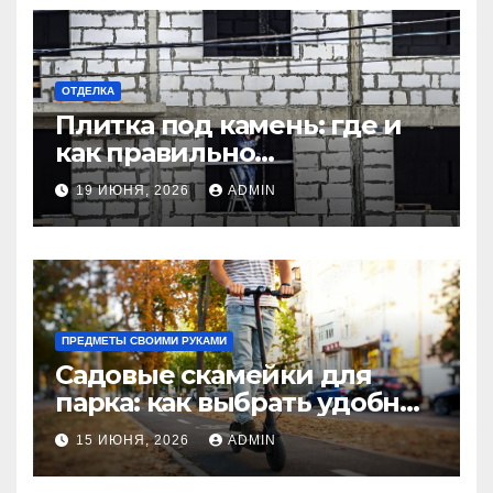
ОТДЕЛКА
Плитка под камень: где и
как правильно
использовать в интерьере
19 ИЮНЯ, 2026
ADMIN
комнаты?
ПРЕДМЕТЫ СВОИМИ РУКАМИ
Садовые скамейки для
парка: как выбрать удобные
и долговечные модели
15 ИЮНЯ, 2026
ADMIN
Madmetal.ru