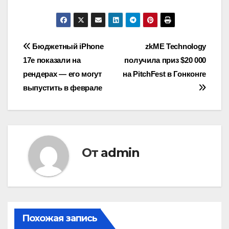
Навигация
Бюджетный iPhone
zkME Technology
17e показали на
получила приз $20 000
по
рендерах — его могут
на PitchFest в Гонконге
записям
выпустить в феврале
От
admin
Похожая запись