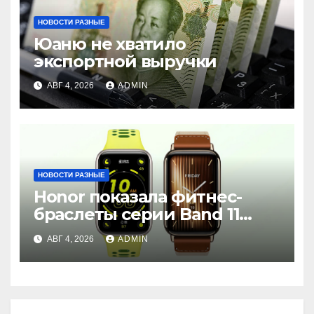
НОВОСТИ РАЗНЫЕ
Юаню не хватило
экспортной выручки
АВГ 4, 2026
ADMIN
НОВОСТИ РАЗНЫЕ
Honor показала фитнес-
браслеты серии Band 11
с GPS и автономностью до
АВГ 4, 2026
ADMIN
26 дней