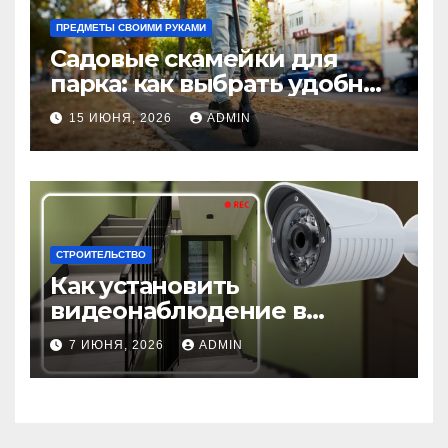
ПРЕДМЕТЫ СВОИМИ РУКАМИ
Садовые скамейки для
парка: как выбрать удобные
и долговечные модели
15 ИЮНЯ, 2026
ADMIN
Madmetal.ru
СТРОИТЕЛЬСТВО
Как установить
видеонаблюдение в
подъезде: пошаговая
7 ИЮНЯ, 2026
ADMIN
инструкция и советы