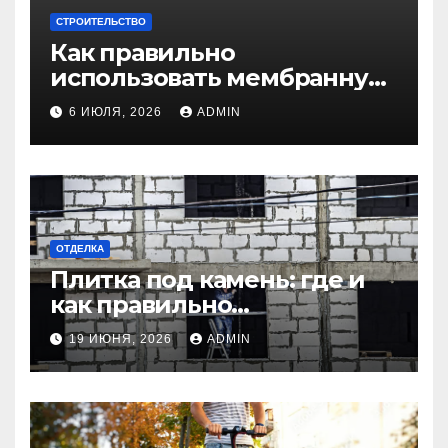
СТРОИТЕЛЬСТВО
Как правильно
использовать мембранную
плёнку для
6 ИЮЛЯ, 2026
ADMIN
гидроизоляции крыши
дома
ОТДЕЛКА
Плитка под камень: где и
как правильно
использовать в интерьере
19 ИЮНЯ, 2026
ADMIN
комнаты?