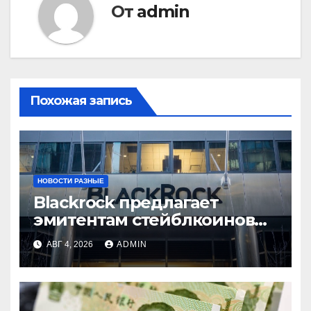
От
admin
Похожая запись
НОВОСТИ РАЗНЫЕ
Blackrock предлагает
эмитентам стейблкоинов
два токенизированных
АВГ 4, 2026
ADMIN
фонда денежного рынка