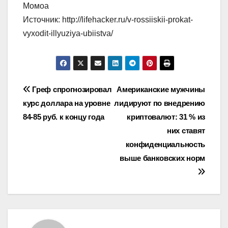
Момоа
Источник: http://lifehacker.ru/v-rossiiskii-prokat-
vyxodit-illyuziya-ubiistva/
Навигация
Греф спрогнозировал
Американские мужчины
курс доллара на уровне
лидируют по внедрению
по
84-85 руб. к концу года
криптовалют: 31 % из
записям
них ставят
конфиденциальность
выше банковских норм