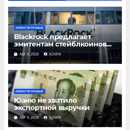
НОВОСТИ РАЗНЫЕ
Blackrock предлагает
эмитентам стейблкоинов
два токенизированных
АВГ 4, 2026
ADMIN
фонда денежного рынка
НОВОСТИ РАЗНЫЕ
Юаню не хватило
экспортной выручки
АВГ 4, 2026
ADMIN