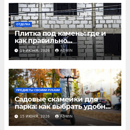
ОТДЕЛКА
Плитка под камень: где и
как правильно
использовать в интерьере
19 ИЮНЯ, 2026
ADMIN
комнаты?
ПРЕДМЕТЫ СВОИМИ РУКАМИ
Садовые скамейки для
парка: как выбрать удобные
и долговечные модели
15 ИЮНЯ, 2026
ADMIN
Madmetal.ru