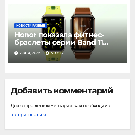
НОВОСТИ РАЗНЫЕ
Honor показала фитнес-
браслеты серии Band 11
с GPS и автономностью до
АВГ 4, 2026
ADMIN
26 дней
Добавить комментарий
Для отправки комментария вам необходимо
авторизоваться
.