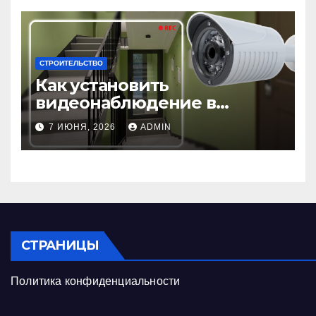
СТРОИТЕЛЬСТВО
Как установить
видеонаблюдение в
подъезде: пошаговая
7 ИЮНЯ, 2026
ADMIN
инструкция и советы
СТРАНИЦЫ
Политика конфиденциальности